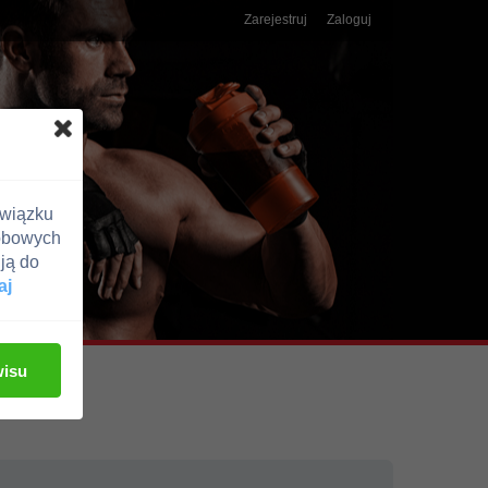
Zarejestruj
Zaloguj
związku
obowych
ją do
aj
wisu