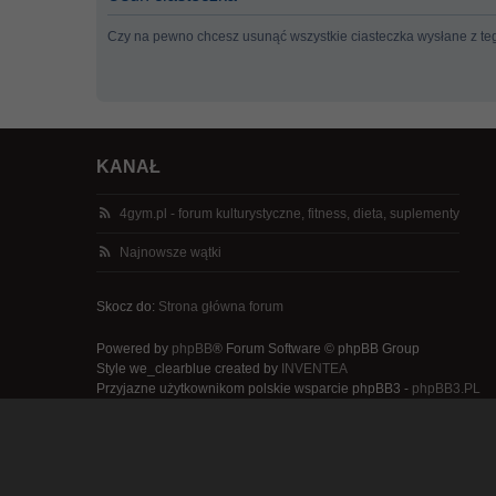
Czy na pewno chcesz usunąć wszystkie ciasteczka wysłane z te
KANAŁ
4gym.pl - forum kulturystyczne, fitness, dieta, suplementy
Najnowsze wątki
Skocz do:
Strona główna forum
Powered by
phpBB
® Forum Software © phpBB Group
Style we_clearblue created by
INVENTEA
Przyjazne użytkownikom polskie wsparcie phpBB3 -
phpBB3.PL