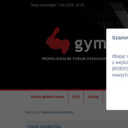
Teraz jest piątek, 7 sie 2026, 15:25
Szano
dbając 
z wejśc
(RODO) 
nowych 
Strona główna forum
FAQ
Szukaj
Ekipa
Skocz do:
Strona główna forum
Usuń ciasteczka