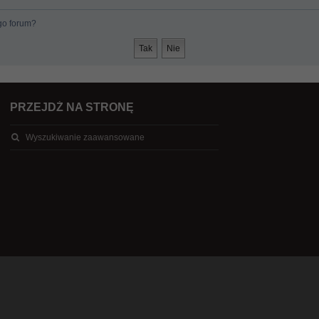
go forum?
PRZEJDŹ NA STRONĘ
Wyszukiwanie zaawansowane