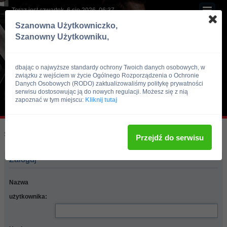
Teraz jest czwartek, 6 sie 2026, 06:37
Szanowna Użytkowniczko,
Szanowny Użytkowniku,
dbając o najwyższe standardy ochrony Twoich danych osobowych, w
związku z wejściem w życie Ogólnego Rozporządzenia o Ochronie
Danych Osobowych (RODO) zaktualizowaliśmy politykę prywatności
serwisu dostosowując ją do nowych regulacji. Możesz się z nią
zapoznać w tym miejscu:
Kliknij tutaj
Skocz do:
Strona główna forum
Przejdź do serwisu
Zaloguj
Nazwa
użytkownika: