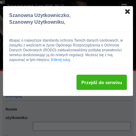
Teraz jest piątek, 7 sie 2026, 00:22
Szanowna Użytkowniczko,
Szanowny Użytkowniku,
dbając o najwyższe standardy ochrony Twoich danych osobowych, w
związku z wejściem w życie Ogólnego Rozporządzenia o Ochronie
Danych Osobowych (RODO) zaktualizowaliśmy politykę prywatności
serwisu dostosowując ją do nowych regulacji. Możesz się z nią
zapoznać w tym miejscu:
Kliknij tutaj
Skocz do:
Strona główna forum
Przejdź do serwisu
Zaloguj
Nazwa
użytkownika: