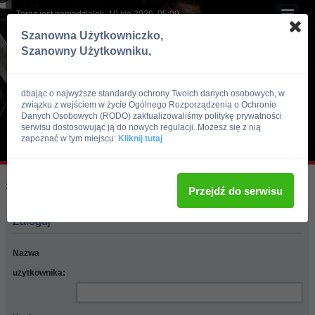
Teraz jest poniedziałek, 10 sie 2026, 05:09
Szanowna Użytkowniczko,
Szanowny Użytkowniku,
dbając o najwyższe standardy ochrony Twoich danych osobowych, w
związku z wejściem w życie Ogólnego Rozporządzenia o Ochronie
Danych Osobowych (RODO) zaktualizowaliśmy politykę prywatności
serwisu dostosowując ją do nowych regulacji. Możesz się z nią
zapoznać w tym miejscu:
Kliknij tutaj
Skocz do:
Strona główna forum
Przejdź do serwisu
Zaloguj
Nazwa
użytkownika: