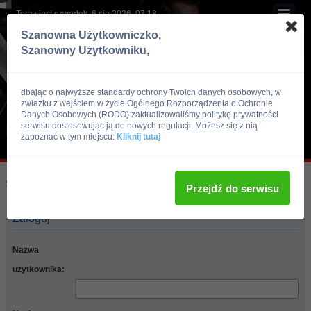
Teraz jest czwartek, 6 sie 2026, 07:18
Szanowna Użytkowniczko,
Szanowny Użytkowniku,
dbając o najwyższe standardy ochrony Twoich danych osobowych, w
związku z wejściem w życie Ogólnego Rozporządzenia o Ochronie
Danych Osobowych (RODO) zaktualizowaliśmy politykę prywatności
serwisu dostosowując ją do nowych regulacji. Możesz się z nią
zapoznać w tym miejscu:
Kliknij tutaj
Skocz do:
Strona główna forum
Przejdź do serwisu
Zaloguj
Nazwa
użytkownika: