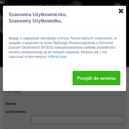
Teraz jest poniedziałek, 10 sie 2026, 10:27
Szanowna Użytkowniczko,
Szanowny Użytkowniku,
dbając o najwyższe standardy ochrony Twoich danych osobowych, w
związku z wejściem w życie Ogólnego Rozporządzenia o Ochronie
Danych Osobowych (RODO) zaktualizowaliśmy politykę prywatności
serwisu dostosowując ją do nowych regulacji. Możesz się z nią
zapoznać w tym miejscu:
Kliknij tutaj
Skocz do:
Strona główna forum
Przejdź do serwisu
Zaloguj
Nazwa
użytkownika: