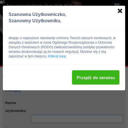
Teraz jest poniedziałek, 10 sie 2026, 05:21
Szanowna Użytkowniczko,
Szanowny Użytkowniku,
dbając o najwyższe standardy ochrony Twoich danych osobowych, w
związku z wejściem w życie Ogólnego Rozporządzenia o Ochronie
Danych Osobowych (RODO) zaktualizowaliśmy politykę prywatności
serwisu dostosowując ją do nowych regulacji. Możesz się z nią
zapoznać w tym miejscu:
Kliknij tutaj
Skocz do:
Strona główna forum
Przejdź do serwisu
Zaloguj
Nazwa
użytkownika: