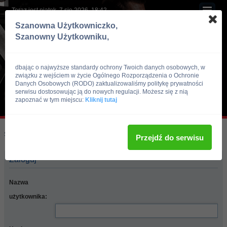
Teraz jest piątek, 7 sie 2026, 18:42
Szanowna Użytkowniczko,
Szanowny Użytkowniku,
dbając o najwyższe standardy ochrony Twoich danych osobowych, w
związku z wejściem w życie Ogólnego Rozporządzenia o Ochronie
Danych Osobowych (RODO) zaktualizowaliśmy politykę prywatności
serwisu dostosowując ją do nowych regulacji. Możesz się z nią
zapoznać w tym miejscu:
Kliknij tutaj
Skocz do:
Strona główna forum
Przejdź do serwisu
Zaloguj
Nazwa
użytkownika: