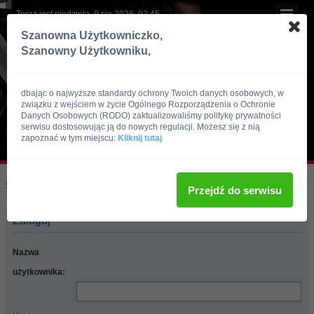
Teraz jest niedziela, 9 sie 2026, 03:45
Szanowna Użytkowniczko,
Szanowny Użytkowniku,
dbając o najwyższe standardy ochrony Twoich danych osobowych, w
związku z wejściem w życie Ogólnego Rozporządzenia o Ochronie
Danych Osobowych (RODO) zaktualizowaliśmy politykę prywatności
serwisu dostosowując ją do nowych regulacji. Możesz się z nią
zapoznać w tym miejscu:
Kliknij tutaj
Skocz do:
Strona główna forum
Przejdź do serwisu
Zaloguj
Nazwa
użytkownika: