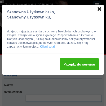
Teraz jest czwartek, 6 sie 2026, 04:38
Szanowna Użytkowniczko,
Szanowny Użytkowniku,
dbając o najwyższe standardy ochrony Twoich danych osobowych, w
związku z wejściem w życie Ogólnego Rozporządzenia o Ochronie
Danych Osobowych (RODO) zaktualizowaliśmy politykę prywatności
serwisu dostosowując ją do nowych regulacji. Możesz się z nią
zapoznać w tym miejscu:
Kliknij tutaj
Skocz do:
Strona główna forum
Przejdź do serwisu
Zaloguj
Nazwa
użytkownika: