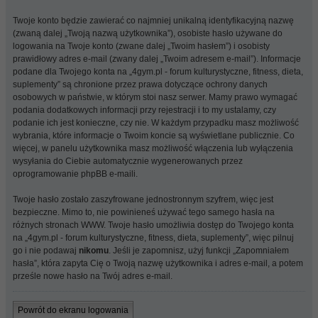
Twoje konto będzie zawierać co najmniej unikalną identyfikacyjną nazwę
(zwaną dalej „Twoją nazwą użytkownika”), osobiste hasło używane do
logowania na Twoje konto (zwane dalej „Twoim hasłem”) i osobisty
prawidłowy adres e-mail (zwany dalej „Twoim adresem e-mail”). Informacje
podane dla Twojego konta na „4gym.pl - forum kulturystyczne, fitness, dieta,
suplementy” są chronione przez prawa dotyczące ochrony danych
osobowych w państwie, w którym stoi nasz serwer. Mamy prawo wymagać
podania dodatkowych informacji przy rejestracji i to my ustalamy, czy
podanie ich jest konieczne, czy nie. W każdym przypadku masz możliwość
wybrania, które informacje o Twoim koncie są wyświetlane publicznie. Co
więcej, w panelu użytkownika masz możliwość włączenia lub wyłączenia
wysyłania do Ciebie automatycznie wygenerowanych przez
oprogramowanie phpBB e-maili.
Twoje hasło zostało zaszyfrowane jednostronnym szyfrem, więc jest
bezpieczne. Mimo to, nie powinieneś używać tego samego hasła na
różnych stronach WWW. Twoje hasło umożliwia dostęp do Twojego konta
na „4gym.pl - forum kulturystyczne, fitness, dieta, suplementy”, więc pilnuj
go i nie podawaj
nikomu
. Jeśli je zapomnisz, użyj funkcji „Zapomniałem
hasła”, która zapyta Cię o Twoją nazwę użytkownika i adres e-mail, a potem
prześle nowe hasło na Twój adres e-mail.
Powrót do ekranu logowania