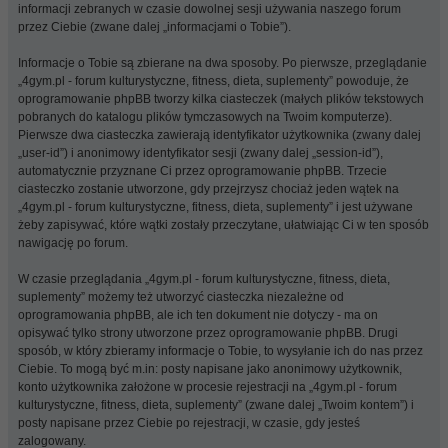
informacji zebranych w czasie dowolnej sesji używania naszego forum
przez Ciebie (zwane dalej „informacjami o Tobie”).
Informacje o Tobie są zbierane na dwa sposoby. Po pierwsze, przeglądanie
„4gym.pl - forum kulturystyczne, fitness, dieta, suplementy” powoduje, że
oprogramowanie phpBB tworzy kilka ciasteczek (małych plików tekstowych
pobranych do katalogu plików tymczasowych na Twoim komputerze).
Pierwsze dwa ciasteczka zawierają identyfikator użytkownika (zwany dalej
„user-id”) i anonimowy identyfikator sesji (zwany dalej „session-id”),
automatycznie przyznane Ci przez oprogramowanie phpBB. Trzecie
ciasteczko zostanie utworzone, gdy przejrzysz chociaż jeden wątek na
„4gym.pl - forum kulturystyczne, fitness, dieta, suplementy” i jest używane
żeby zapisywać, które wątki zostały przeczytane, ułatwiając Ci w ten sposób
nawigację po forum.
W czasie przeglądania „4gym.pl - forum kulturystyczne, fitness, dieta,
suplementy” możemy też utworzyć ciasteczka niezależne od
oprogramowania phpBB, ale ich ten dokument nie dotyczy - ma on
opisywać tylko strony utworzone przez oprogramowanie phpBB. Drugi
sposób, w który zbieramy informacje o Tobie, to wysyłanie ich do nas przez
Ciebie. To mogą być m.in: posty napisane jako anonimowy użytkownik,
konto użytkownika założone w procesie rejestracji na „4gym.pl - forum
kulturystyczne, fitness, dieta, suplementy” (zwane dalej „Twoim kontem”) i
posty napisane przez Ciebie po rejestracji, w czasie, gdy jesteś
zalogowany.