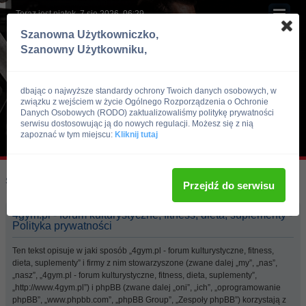
Teraz jest piątek, 7 sie 2026, 06:29
Szanowna Użytkowniczko,
Szanowny Użytkowniku,
dbając o najwyższe standardy ochrony Twoich danych osobowych, w
związku z wejściem w życie Ogólnego Rozporządzenia o Ochronie
Danych Osobowych (RODO) zaktualizowaliśmy politykę prywatności
serwisu dostosowując ją do nowych regulacji. Możesz się z nią
zapoznać w tym miejscu:
Kliknij tutaj
Skocz do:
Strona główna forum
Przejdź do serwisu
4gym.pl - forum kulturystyczne, fitness, dieta, suplementy -
Polityka prywatności
Ten tekst opisuje w jaki sposób „4gym.pl - forum kulturystyczne, fitness,
dieta, suplementy” i firmy z nim stowarzyszone (zwane dalej „my”, „nas”,
„nasz”, „4gym.pl - forum kulturystyczne, fitness, dieta, suplementy”,
„http://www.4gym.pl”) i phpBB (zwane dalej „oni”, „ich”, „oprogramowanie
phpBB”, „www.phpbb.com”, „phpBB Group”, „Zespoły phpBB”) korzystają z