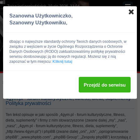
Teraz jest poniedziałek, 10 sie 2026, 23:04
Szanowna Użytkowniczko,
Szanowny Użytkowniku,
dbając o najwyższe standardy ochrony Twoich danych osobowych, w
związku z wejściem w życie Ogólnego Rozporządzenia o Ochronie
Danych Osobowych (RODO) zaktualizowaliśmy politykę prywatności
serwisu dostosowując ją do nowych regulacji. Możesz się z nią
zapoznać w tym miejscu:
Kliknij tutaj
Skocz do:
Strona główna forum
Przejdź do serwisu
4gym.pl - forum kulturystyczne, fitness, dieta, suplementy -
Polityka prywatności
Ten tekst opisuje w jaki sposób „4gym.pl - forum kulturystyczne, fitness,
dieta, suplementy” i firmy z nim stowarzyszone (zwane dalej „my”, „nas”,
„nasz”, „4gym.pl - forum kulturystyczne, fitness, dieta, suplementy”,
„http://www.4gym.pl”) i phpBB (zwane dalej „oni”, „ich”, „oprogramowanie
phpBB”, „www.phpbb.com”, „phpBB Group”, „Zespoły phpBB”) korzystają z