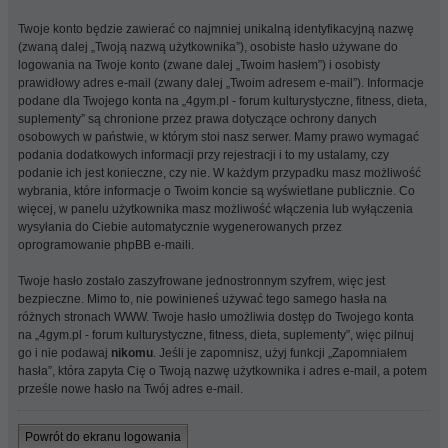
Twoje konto będzie zawierać co najmniej unikalną identyfikacyjną nazwę
(zwaną dalej „Twoją nazwą użytkownika”), osobiste hasło używane do
logowania na Twoje konto (zwane dalej „Twoim hasłem”) i osobisty
prawidłowy adres e-mail (zwany dalej „Twoim adresem e-mail”). Informacje
podane dla Twojego konta na „4gym.pl - forum kulturystyczne, fitness, dieta,
suplementy” są chronione przez prawa dotyczące ochrony danych
osobowych w państwie, w którym stoi nasz serwer. Mamy prawo wymagać
podania dodatkowych informacji przy rejestracji i to my ustalamy, czy
podanie ich jest konieczne, czy nie. W każdym przypadku masz możliwość
wybrania, które informacje o Twoim koncie są wyświetlane publicznie. Co
więcej, w panelu użytkownika masz możliwość włączenia lub wyłączenia
wysyłania do Ciebie automatycznie wygenerowanych przez
oprogramowanie phpBB e-maili.
Twoje hasło zostało zaszyfrowane jednostronnym szyfrem, więc jest
bezpieczne. Mimo to, nie powinieneś używać tego samego hasła na
różnych stronach WWW. Twoje hasło umożliwia dostęp do Twojego konta
na „4gym.pl - forum kulturystyczne, fitness, dieta, suplementy”, więc pilnuj
go i nie podawaj
nikomu
. Jeśli je zapomnisz, użyj funkcji „Zapomniałem
hasła”, która zapyta Cię o Twoją nazwę użytkownika i adres e-mail, a potem
prześle nowe hasło na Twój adres e-mail.
Powrót do ekranu logowania