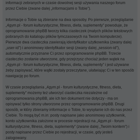
informacji zebranych w czasie dowolnej sesji używania naszego forum
przez Ciebie (zwane dalej „informacjami o Tobie”).
Informacje o Tobie są zbierane na dwa sposoby. Po pierwsze, przeglądanie
„4gym.pl - forum kulturystyczne, fitness, dieta, suplementy” powoduje, że
oprogramowanie phpBB tworzy kilka ciasteczek (małych plików tekstowych
pobranych do katalogu plików tymczasowych na Twoim komputerze).
Pierwsze dwa ciasteczka zawierają identyfikator użytkownika (zwany dalej
„user-id”) i anonimowy identyfikator sesji (zwany dalej „session-id”),
automatycznie przyznane Ci przez oprogramowanie phpBB. Trzecie
ciasteczko zostanie utworzone, gdy przejrzysz chociaż jeden wątek na
„4gym.pl - forum kulturystyczne, fitness, dieta, suplementy” i jest używane
żeby zapisywać, które wątki zostały przeczytane, ułatwiając Ci w ten sposób
nawigację po forum.
W czasie przeglądania „4gym.pl - forum kulturystyczne, fitness, dieta,
suplementy” możemy też utworzyć ciasteczka niezależne od
oprogramowania phpBB, ale ich ten dokument nie dotyczy - ma on
opisywać tylko strony utworzone przez oprogramowanie phpBB. Drugi
sposób, w który zbieramy informacje o Tobie, to wysyłanie ich do nas przez
Ciebie. To mogą być m.in: posty napisane jako anonimowy użytkownik,
konto użytkownika założone w procesie rejestracji na „4gym.pl - forum
kulturystyczne, fitness, dieta, suplementy” (zwane dalej „Twoim kontem”) i
posty napisane przez Ciebie po rejestracji, w czasie, gdy jesteś
zalogowany.