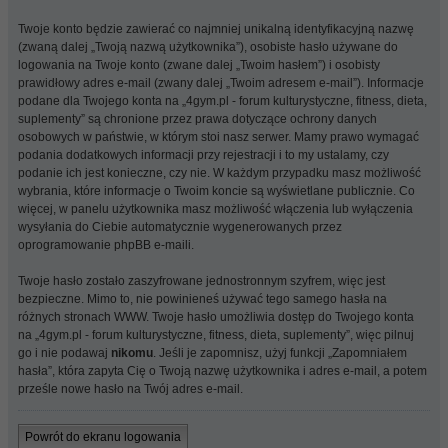
Twoje konto będzie zawierać co najmniej unikalną identyfikacyjną nazwę
(zwaną dalej „Twoją nazwą użytkownika”), osobiste hasło używane do
logowania na Twoje konto (zwane dalej „Twoim hasłem”) i osobisty
prawidłowy adres e-mail (zwany dalej „Twoim adresem e-mail”). Informacje
podane dla Twojego konta na „4gym.pl - forum kulturystyczne, fitness, dieta,
suplementy” są chronione przez prawa dotyczące ochrony danych
osobowych w państwie, w którym stoi nasz serwer. Mamy prawo wymagać
podania dodatkowych informacji przy rejestracji i to my ustalamy, czy
podanie ich jest konieczne, czy nie. W każdym przypadku masz możliwość
wybrania, które informacje o Twoim koncie są wyświetlane publicznie. Co
więcej, w panelu użytkownika masz możliwość włączenia lub wyłączenia
wysyłania do Ciebie automatycznie wygenerowanych przez
oprogramowanie phpBB e-maili.
Twoje hasło zostało zaszyfrowane jednostronnym szyfrem, więc jest
bezpieczne. Mimo to, nie powinieneś używać tego samego hasła na
różnych stronach WWW. Twoje hasło umożliwia dostęp do Twojego konta
na „4gym.pl - forum kulturystyczne, fitness, dieta, suplementy”, więc pilnuj
go i nie podawaj
nikomu
. Jeśli je zapomnisz, użyj funkcji „Zapomniałem
hasła”, która zapyta Cię o Twoją nazwę użytkownika i adres e-mail, a potem
prześle nowe hasło na Twój adres e-mail.
Powrót do ekranu logowania