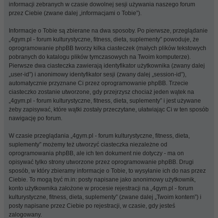
informacji zebranych w czasie dowolnej sesji używania naszego forum
przez Ciebie (zwane dalej „informacjami o Tobie”).
Informacje o Tobie są zbierane na dwa sposoby. Po pierwsze, przeglądanie
„4gym.pl - forum kulturystyczne, fitness, dieta, suplementy” powoduje, że
oprogramowanie phpBB tworzy kilka ciasteczek (małych plików tekstowych
pobranych do katalogu plików tymczasowych na Twoim komputerze).
Pierwsze dwa ciasteczka zawierają identyfikator użytkownika (zwany dalej
„user-id”) i anonimowy identyfikator sesji (zwany dalej „session-id”),
automatycznie przyznane Ci przez oprogramowanie phpBB. Trzecie
ciasteczko zostanie utworzone, gdy przejrzysz chociaż jeden wątek na
„4gym.pl - forum kulturystyczne, fitness, dieta, suplementy” i jest używane
żeby zapisywać, które wątki zostały przeczytane, ułatwiając Ci w ten sposób
nawigację po forum.
W czasie przeglądania „4gym.pl - forum kulturystyczne, fitness, dieta,
suplementy” możemy też utworzyć ciasteczka niezależne od
oprogramowania phpBB, ale ich ten dokument nie dotyczy - ma on
opisywać tylko strony utworzone przez oprogramowanie phpBB. Drugi
sposób, w który zbieramy informacje o Tobie, to wysyłanie ich do nas przez
Ciebie. To mogą być m.in: posty napisane jako anonimowy użytkownik,
konto użytkownika założone w procesie rejestracji na „4gym.pl - forum
kulturystyczne, fitness, dieta, suplementy” (zwane dalej „Twoim kontem”) i
posty napisane przez Ciebie po rejestracji, w czasie, gdy jesteś
zalogowany.