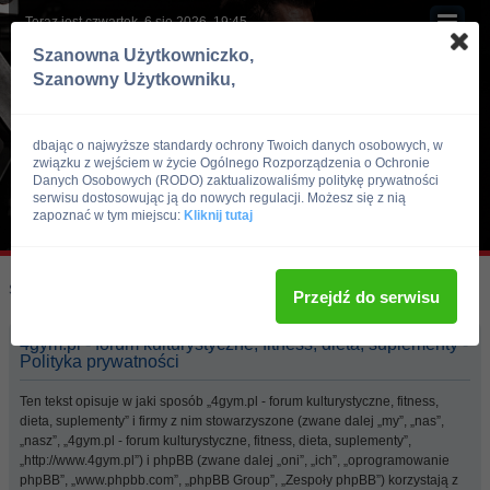
Teraz jest czwartek, 6 sie 2026, 19:45
Szanowna Użytkowniczko,
Szanowny Użytkowniku,
dbając o najwyższe standardy ochrony Twoich danych osobowych, w
związku z wejściem w życie Ogólnego Rozporządzenia o Ochronie
Danych Osobowych (RODO) zaktualizowaliśmy politykę prywatności
serwisu dostosowując ją do nowych regulacji. Możesz się z nią
zapoznać w tym miejscu:
Kliknij tutaj
Skocz do:
Strona główna forum
Przejdź do serwisu
4gym.pl - forum kulturystyczne, fitness, dieta, suplementy -
Polityka prywatności
Ten tekst opisuje w jaki sposób „4gym.pl - forum kulturystyczne, fitness,
dieta, suplementy” i firmy z nim stowarzyszone (zwane dalej „my”, „nas”,
„nasz”, „4gym.pl - forum kulturystyczne, fitness, dieta, suplementy”,
„http://www.4gym.pl”) i phpBB (zwane dalej „oni”, „ich”, „oprogramowanie
phpBB”, „www.phpbb.com”, „phpBB Group”, „Zespoły phpBB”) korzystają z