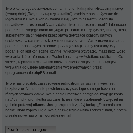
Twoje konto będzie zawierać co najmniej unikalną identyfikacyjną nazwę
(zwaną dalej „Twoją nazwą użytkownika”), osobiste hasło używane do
logowania na Twoje konto (zwane dalej „Twoim hasłem”) i osobisty
prawidłowy adres e-mail (zwany dalej „Twoim adresem e-mail”). Informacje
podane dla Twojego konta na „4gym.pl - forum kulturystyczne, fitness, dieta,
suplementy” są chronione przez prawa dotyczące ochrony danych
osobowych w państwie, w którym stoi nasz serwer. Mamy prawo wymagać
podania dodatkowych informacji przy rejestracji i to my ustalamy, czy
podanie ich jest konieczne, czy nie. W każdym przypadku masz możliwość
wybrania, które informacje o Twoim koncie są wyświetlane publicznie. Co
więcej, w panelu użytkownika masz możliwość włączenia lub wyłączenia
wysyłania do Ciebie automatycznie wygenerowanych przez
oprogramowanie phpBB e-maili.
Twoje hasło zostało zaszyfrowane jednostronnym szyfrem, więc jest
bezpieczne. Mimo to, nie powinieneś używać tego samego hasła na
różnych stronach WWW. Twoje hasło umożliwia dostęp do Twojego konta
na „4gym.pl - forum kulturystyczne, fitness, dieta, suplementy”, więc pilnuj
go i nie podawaj
nikomu
. Jeśli je zapomnisz, użyj funkcji „Zapomniałem
hasła”, która zapyta Cię o Twoją nazwę użytkownika i adres e-mail, a potem
prześle nowe hasło na Twój adres e-mail.
Powrót do ekranu logowania