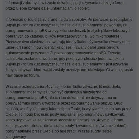
informacji zebranych w czasie dowolnej sesji używania naszego forum
przez Ciebie (zwane dalej „informacjami o Tobie”).
Informacje o Tobie są zbierane na dwa sposoby. Po pierwsze, przeglądanie
„4gym.pl - forum kulturystyczne, fitness, dieta, suplementy” powoduje, że
oprogramowanie phpBB tworzy kilka ciasteczek (małych plików tekstowych
pobranych do katalogu plików tymczasowych na Twoim komputerze).
Pierwsze dwa ciasteczka zawierają identyfikator użytkownika (zwany dalej
„user-id”) i anonimowy identyfikator sesji (zwany dalej „session-id”),
automatycznie przyznane Ci przez oprogramowanie phpBB. Trzecie
ciasteczko zostanie utworzone, gdy przejrzysz chociaż jeden wątek na
„4gym.pl - forum kulturystyczne, fitness, dieta, suplementy” i jest używane
żeby zapisywać, które wątki zostały przeczytane, ułatwiając Ci w ten sposób
nawigację po forum.
W czasie przeglądania „4gym.pl - forum kulturystyczne, fitness, dieta,
suplementy” możemy też utworzyć ciasteczka niezależne od
oprogramowania phpBB, ale ich ten dokument nie dotyczy - ma on
opisywać tylko strony utworzone przez oprogramowanie phpBB. Drugi
sposób, w który zbieramy informacje o Tobie, to wysyłanie ich do nas przez
Ciebie. To mogą być m.in: posty napisane jako anonimowy użytkownik,
konto użytkownika założone w procesie rejestracji na „4gym.pl - forum
kulturystyczne, fitness, dieta, suplementy” (zwane dalej „Twoim kontem”) i
posty napisane przez Ciebie po rejestracji, w czasie, gdy jesteś
zalogowany.