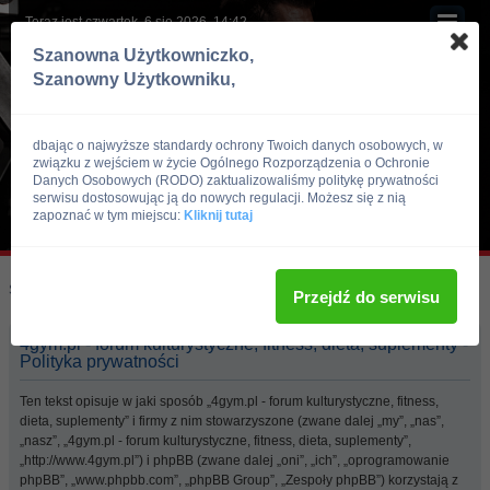
Teraz jest czwartek, 6 sie 2026, 14:42
Szanowna Użytkowniczko,
Szanowny Użytkowniku,
dbając o najwyższe standardy ochrony Twoich danych osobowych, w
związku z wejściem w życie Ogólnego Rozporządzenia o Ochronie
Danych Osobowych (RODO) zaktualizowaliśmy politykę prywatności
serwisu dostosowując ją do nowych regulacji. Możesz się z nią
zapoznać w tym miejscu:
Kliknij tutaj
Skocz do:
Strona główna forum
Przejdź do serwisu
4gym.pl - forum kulturystyczne, fitness, dieta, suplementy -
Polityka prywatności
Ten tekst opisuje w jaki sposób „4gym.pl - forum kulturystyczne, fitness,
dieta, suplementy” i firmy z nim stowarzyszone (zwane dalej „my”, „nas”,
„nasz”, „4gym.pl - forum kulturystyczne, fitness, dieta, suplementy”,
„http://www.4gym.pl”) i phpBB (zwane dalej „oni”, „ich”, „oprogramowanie
phpBB”, „www.phpbb.com”, „phpBB Group”, „Zespoły phpBB”) korzystają z