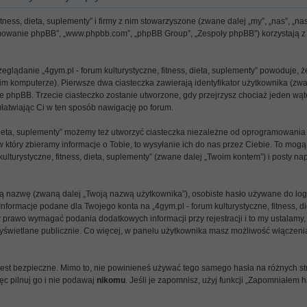
itness, dieta, suplementy” i firmy z nim stowarzyszone (zwane dalej „my”, „nas”, „nasz
gramowanie phpBB”, „www.phpbb.com”, „phpBB Group”, „Zespoły phpBB”) korzystają 
zeglądanie „4gym.pl - forum kulturystyczne, fitness, dieta, suplementy” powoduje,
komputerze). Pierwsze dwa ciasteczka zawierają identyfikator użytkownika (zwany 
phpBB. Trzecie ciasteczko zostanie utworzone, gdy przejrzysz chociaż jeden wątek 
 ułatwiając Ci w ten sposób nawigację po forum.
, dieta, suplementy” możemy też utworzyć ciasteczka niezależne od oprogramowania
tóry zbieramy informacje o Tobie, to wysyłanie ich do nas przez Ciebie. To mogą
ulturystyczne, fitness, dieta, suplementy” (zwane dalej „Twoim kontem”) i posty nap
jną nazwę (zwaną dalej „Twoją nazwą użytkownika”), osobiste hasło używane do log
Informacje podane dla Twojego konta na „4gym.pl - forum kulturystyczne, fitness, 
rawo wymagać podania dodatkowych informacji przy rejestracji i to my ustalamy, 
yświetlane publicznie. Co więcej, w panelu użytkownika masz możliwość włączeni
 jest bezpieczne. Mimo to, nie powinieneś używać tego samego hasła na różnych 
ięc pilnuj go i nie podawaj
nikomu
. Jeśli je zapomnisz, użyj funkcji „Zapomniałem 