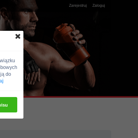
Zarejestruj
Zaloguj
związku
obowych
ją do
aj
wisu