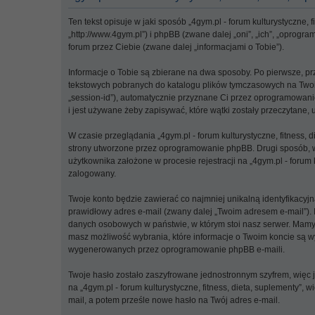
Ten tekst opisuje w jaki sposób „4gym.pl - forum kulturystyczne, f
„http://www.4gym.pl”) i phpBB (zwane dalej „oni”, „ich”, „opro
forum przez Ciebie (zwane dalej „informacjami o Tobie”).
Informacje o Tobie są zbierane na dwa sposoby. Po pierwsze, pr
tekstowych pobranych do katalogu plików tymczasowych na Twoim 
„session-id”), automatycznie przyznane Ci przez oprogramowanie 
i jest używane żeby zapisywać, które wątki zostały przeczytane,
W czasie przeglądania „4gym.pl - forum kulturystyczne, fitness
strony utworzone przez oprogramowanie phpBB. Drugi sposób, w k
użytkownika założone w procesie rejestracji na „4gym.pl - forum k
zalogowany.
Twoje konto będzie zawierać co najmniej unikalną identyfikacy
prawidłowy adres e-mail (zwany dalej „Twoim adresem e-mail”). 
danych osobowych w państwie, w którym stoi nasz serwer. Mamy p
masz możliwość wybrania, które informacje o Twoim koncie są w
wygenerowanych przez oprogramowanie phpBB e-maili.
Twoje hasło zostało zaszyfrowane jednostronnym szyfrem, więc
na „4gym.pl - forum kulturystyczne, fitness, dieta, suplementy”, w
mail, a potem prześle nowe hasło na Twój adres e-mail.