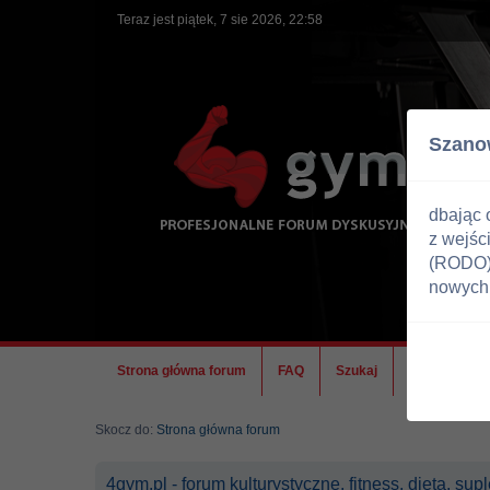
Teraz jest piątek, 7 sie 2026, 22:58
Szano
dbając 
z wejśc
(RODO) 
nowych 
Strona główna forum
FAQ
Szukaj
Ekipa
Skocz do:
Strona główna forum
4gym.pl - forum kulturystyczne, fitness, dieta, su