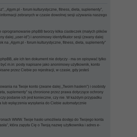
”, „4gym.pl - forum kulturystyczne, fitness, dieta, suplementy”,
z informacji zebranych w czasie dowolnej sesji używania naszego
 że oprogramowanie phpBB tworzy kilka ciasteczek (małych plików
dalej „user-id”) i anonimowy identyfikator sesji (zwany dalej
na „4gym.pl - forum kulturystyczne, fitness, dieta, suplementy”
 phpBB, ale ich ten dokument nie dotyczy - ma on opisywać tylko
 być m.in: posty napisane jako anonimowy użytkownik, konto
isane przez Ciebie po rejestracji, w czasie, gdy jesteś
owania na Twoje konto (zwane dalej „Twoim hasłem”) i osobisty
dieta, suplementy” są chronione przez prawa dotyczące ochrony
czy podanie ich jest konieczne, czy nie. W każdym przypadku
a lub wyłączenia wysyłania do Ciebie automatycznie
stronach WWW. Twoje hasło umożliwia dostęp do Twojego konta
hasła”, która zapyta Cię o Twoją nazwę użytkownika i adres e-