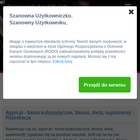
Teraz jest sobota, 8 sie 2026, 12:05
Szanowna Użytkowniczko,
Szanowny Użytkowniku,
dbając o najwyższe standardy ochrony Twoich danych osobowych, w
związku z wejściem w życie Ogólnego Rozporządzenia o Ochronie
Danych Osobowych (RODO) zaktualizowaliśmy politykę prywatności
serwisu dostosowując ją do nowych regulacji. Możesz się z nią
zapoznać w tym miejscu:
Kliknij tutaj
Skocz do:
Strona główna forum
Przejdź do serwisu
Język:
4gym.pl - forum kulturystyczne, fitness, dieta, suplementy -
Rejestracja
Rejestrując się na „4gym.pl - forum kulturystyczne, fitness, dieta,
suplementy” zgadzasz się na poniższe warunki. Jeśli się na nie nie