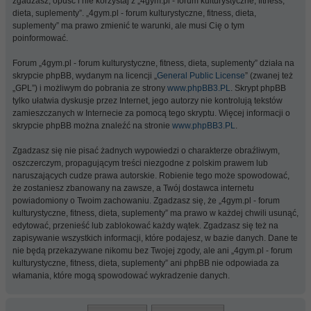
zgadzasz, opuść i nie korzystaj z „4gym.pl - forum kulturystyczne, fitness,
dieta, suplementy”. „4gym.pl - forum kulturystyczne, fitness, dieta,
suplementy” ma prawo zmienić te warunki, ale musi Cię o tym
poinformować.
Forum „4gym.pl - forum kulturystyczne, fitness, dieta, suplementy” działa na
skrypcie phpBB, wydanym na licencji „
General Public License
” (zwanej też
„GPL”) i możliwym do pobrania ze strony
www.phpBB3.PL
. Skrypt phpBB
tylko ułatwia dyskusje przez Internet, jego autorzy nie kontrolują tekstów
zamieszczanych w Internecie za pomocą tego skryptu. Więcej informacji o
skrypcie phpBB można znaleźć na stronie
www.phpBB3.PL
.
Zgadzasz się nie pisać żadnych wypowiedzi o charakterze obraźliwym,
oszczerczym, propagującym treści niezgodne z polskim prawem lub
naruszających cudze prawa autorskie. Robienie tego może spowodować,
że zostaniesz zbanowany na zawsze, a Twój dostawca internetu
powiadomiony o Twoim zachowaniu. Zgadzasz się, że „4gym.pl - forum
kulturystyczne, fitness, dieta, suplementy” ma prawo w każdej chwili usunąć,
edytować, przenieść lub zablokować każdy wątek. Zgadzasz się też na
zapisywanie wszystkich informacji, które podajesz, w bazie danych. Dane te
nie będą przekazywane nikomu bez Twojej zgody, ale ani „4gym.pl - forum
kulturystyczne, fitness, dieta, suplementy” ani phpBB nie odpowiada za
włamania, które mogą spowodować wykradzenie danych.