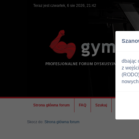
Teraz jest czwartek, 6 sie 2026, 21:42
Szano
dbając 
z wejśc
(RODO) 
nowych 
Strona główna forum
FAQ
Szukaj
Ekipa
Skocz do:
Strona główna forum