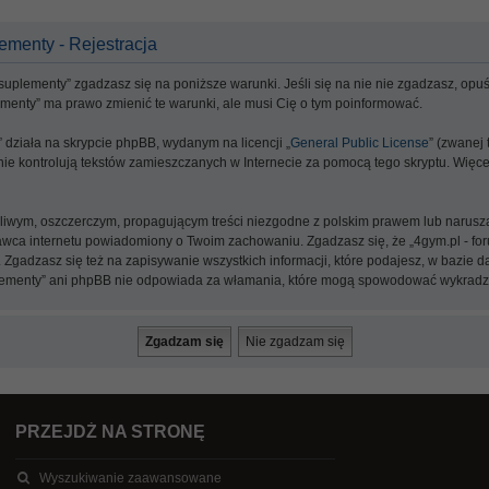
lementy - Rejestracja
, suplementy” zgadzasz się na poniższe warunki. Jeśli się na nie nie zgadzasz, opuść i
plementy” ma prawo zmienić te warunki, ale musi Cię o tym poinformować.
y” działa na skrypcie phpBB, wydanym na licencji „
General Public License
” (zwanej
y nie kontrolują tekstów zamieszczanych w Internecie za pomocą tego skryptu. Więc
źliwym, oszczerczym, propagującym treści niezgodne z polskim prawem lub narusz
a internetu powiadomiony o Twoim zachowaniu. Zgadzasz się, że „4gym.pl - forum
 Zgadzasz się też na zapisywanie wszystkich informacji, które podajesz, w bazie
, suplementy” ani phpBB nie odpowiada za włamania, które mogą spowodować wykrad
PRZEJDŹ NA STRONĘ
Wyszukiwanie zaawansowane