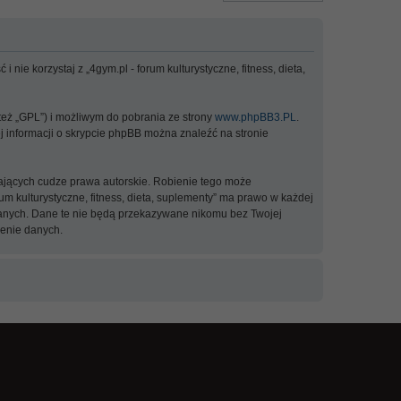
 nie korzystaj z „4gym.pl - forum kulturystyczne, fitness, dieta,
 też „GPL”) i możliwym do pobrania ze strony
www.phpBB3.PL
.
ej informacji o skrypcie phpBB można znaleźć na stronie
ających cudze prawa autorskie. Robienie tego może
 kulturystyczne, fitness, dieta, suplementy” ma prawo w każdej
 danych. Dane te nie będą przekazywane nikomu bez Twojej
zenie danych.