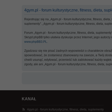
4gym.pl - forum kulturystyczne, fitness, dieta, sup
Rejestrując się na „4gym.pl - forum kulturystyczne, fitness, dieta
suplementy”. „4gym.pl - forum kulturystyczne, fitness, dieta, su
Forum „4gym.pl - forum kulturystyczne, fitness, dieta, suplement
Skrypt phpBB tylko ułatwia dyskusje przez Internet, jego autorz
www.phpBB3.PL
.
Zgadzasz się nie pisać żadnych wypowiedzi o charakterze obra
spowodować, że zostaniesz zbanowany na zawsze, a Twój dostawc
chwili usunąć, edytować, przenieść lub zablokować każdy wątek.
zgody, ale ani „4gym.pl - forum kulturystyczne, fitness, dieta
KANAŁ
4gym.pl - forum kulturystyczne, fitness, dieta, suplementy