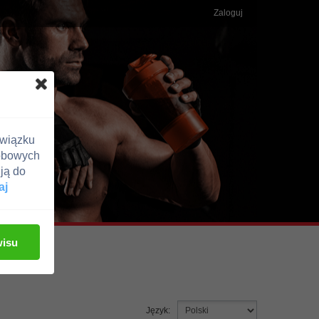
Zaloguj
związku
obowych
ją do
aj
wisu
Język: