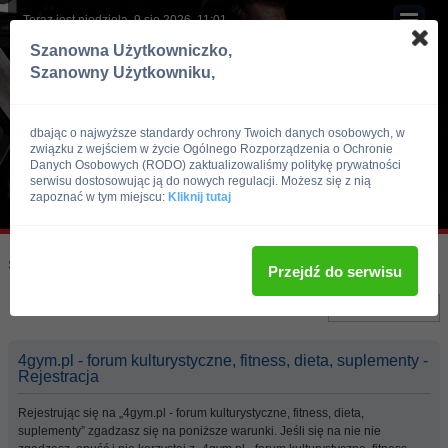
Teraz jest niedziela, 9 sie 2026, 11:01
Szanowna Użytkowniczko,
Szanowny Użytkowniku,
dbając o najwyższe standardy ochrony Twoich danych osobowych, w
związku z wejściem w życie Ogólnego Rozporządzenia o Ochronie
Danych Osobowych (RODO) zaktualizowaliśmy politykę prywatności
serwisu dostosowując ją do nowych regulacji. Możesz się z nią
zapoznać w tym miejscu:
Kliknij tutaj
Skocz do:
Strona główna forum
Przejdź do serwisu
Język:
4gym.pl - forum kulturystyczne, fitness, dieta, suplementy -
Rejestracja
Rejestrując się na „4gym.pl - forum kulturystyczne, fitness, dieta,
suplementy” zgadzasz się na poniższe warunki. Jeśli się na nie nie