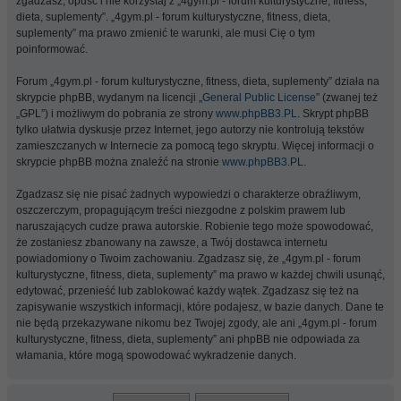
zgadzasz, opuść i nie korzystaj z „4gym.pl - forum kulturystyczne, fitness,
dieta, suplementy”. „4gym.pl - forum kulturystyczne, fitness, dieta,
suplementy” ma prawo zmienić te warunki, ale musi Cię o tym
poinformować.
Forum „4gym.pl - forum kulturystyczne, fitness, dieta, suplementy” działa na
skrypcie phpBB, wydanym na licencji „
General Public License
” (zwanej też
„GPL”) i możliwym do pobrania ze strony
www.phpBB3.PL
. Skrypt phpBB
tylko ułatwia dyskusje przez Internet, jego autorzy nie kontrolują tekstów
zamieszczanych w Internecie za pomocą tego skryptu. Więcej informacji o
skrypcie phpBB można znaleźć na stronie
www.phpBB3.PL
.
Zgadzasz się nie pisać żadnych wypowiedzi o charakterze obraźliwym,
oszczerczym, propagującym treści niezgodne z polskim prawem lub
naruszających cudze prawa autorskie. Robienie tego może spowodować,
że zostaniesz zbanowany na zawsze, a Twój dostawca internetu
powiadomiony o Twoim zachowaniu. Zgadzasz się, że „4gym.pl - forum
kulturystyczne, fitness, dieta, suplementy” ma prawo w każdej chwili usunąć,
edytować, przenieść lub zablokować każdy wątek. Zgadzasz się też na
zapisywanie wszystkich informacji, które podajesz, w bazie danych. Dane te
nie będą przekazywane nikomu bez Twojej zgody, ale ani „4gym.pl - forum
kulturystyczne, fitness, dieta, suplementy” ani phpBB nie odpowiada za
włamania, które mogą spowodować wykradzenie danych.