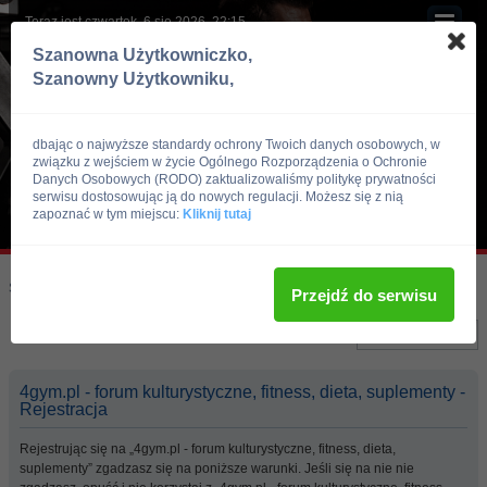
Teraz jest czwartek, 6 sie 2026, 22:15
Szanowna Użytkowniczko,
Szanowny Użytkowniku,
dbając o najwyższe standardy ochrony Twoich danych osobowych, w
związku z wejściem w życie Ogólnego Rozporządzenia o Ochronie
Danych Osobowych (RODO) zaktualizowaliśmy politykę prywatności
serwisu dostosowując ją do nowych regulacji. Możesz się z nią
zapoznać w tym miejscu:
Kliknij tutaj
Skocz do:
Strona główna forum
Przejdź do serwisu
Język:
4gym.pl - forum kulturystyczne, fitness, dieta, suplementy -
Rejestracja
Rejestrując się na „4gym.pl - forum kulturystyczne, fitness, dieta,
suplementy” zgadzasz się na poniższe warunki. Jeśli się na nie nie