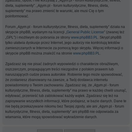
zgadzasz, opuść i nie korzystaj z „4gym.pl - forum kulturystyczne, fitness,
dieta, suplementy”. „4gym.pl - forum kulturystyczne, fitness, dieta,
suplementy” ma prawo zmienić te warunki, ale musi Cię o tym
poinformować.
Forum „4gym.pl - forum kulturystyczne, fitness, dieta, suplementy” działa na
skrypcie phpBB, wydanym na licencji „
General Public License
” (zwanej też
„GPL”) i możliwym do pobrania ze strony
www.phpBB3.PL
. Skrypt phpBB
tylko ułatwia dyskusje przez Internet, jego autorzy nie kontrolują tekstów
zamieszczanych w Internecie za pomocą tego skryptu. Więcej informacji o
skrypcie phpBB można znaleźć na stronie
www.phpBB3.PL
.
Zgadzasz się nie pisać żadnych wypowiedzi o charakterze obraźliwym,
oszczerczym, propagującym treści niezgodne z polskim prawem lub
naruszających cudze prawa autorskie. Robienie tego może spowodować,
że zostaniesz zbanowany na zawsze, a Twój dostawca internetu
powiadomiony o Twoim zachowaniu. Zgadzasz się, że „4gym.pl - forum
kulturystyczne, fitness, dieta, suplementy” ma prawo w każdej chwili usunąć,
edytować, przenieść lub zablokować każdy wątek. Zgadzasz się też na
zapisywanie wszystkich informacji, które podajesz, w bazie danych. Dane te
nie będą przekazywane nikomu bez Twojej zgody, ale ani „4gym.pl - forum
kulturystyczne, fitness, dieta, suplementy” ani phpBB nie odpowiada za
włamania, które mogą spowodować wykradzenie danych.