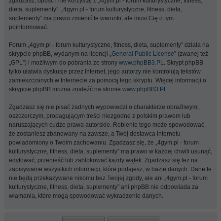
zgadzasz, opuść i nie korzystaj z „4gym.pl - forum kulturystyczne, fitness,
dieta, suplementy”. „4gym.pl - forum kulturystyczne, fitness, dieta,
suplementy” ma prawo zmienić te warunki, ale musi Cię o tym
poinformować.
Forum „4gym.pl - forum kulturystyczne, fitness, dieta, suplementy” działa na
skrypcie phpBB, wydanym na licencji „
General Public License
” (zwanej też
„GPL”) i możliwym do pobrania ze strony
www.phpBB3.PL
. Skrypt phpBB
tylko ułatwia dyskusje przez Internet, jego autorzy nie kontrolują tekstów
zamieszczanych w Internecie za pomocą tego skryptu. Więcej informacji o
skrypcie phpBB można znaleźć na stronie
www.phpBB3.PL
.
Zgadzasz się nie pisać żadnych wypowiedzi o charakterze obraźliwym,
oszczerczym, propagującym treści niezgodne z polskim prawem lub
naruszających cudze prawa autorskie. Robienie tego może spowodować,
że zostaniesz zbanowany na zawsze, a Twój dostawca internetu
powiadomiony o Twoim zachowaniu. Zgadzasz się, że „4gym.pl - forum
kulturystyczne, fitness, dieta, suplementy” ma prawo w każdej chwili usunąć,
edytować, przenieść lub zablokować każdy wątek. Zgadzasz się też na
zapisywanie wszystkich informacji, które podajesz, w bazie danych. Dane te
nie będą przekazywane nikomu bez Twojej zgody, ale ani „4gym.pl - forum
kulturystyczne, fitness, dieta, suplementy” ani phpBB nie odpowiada za
włamania, które mogą spowodować wykradzenie danych.