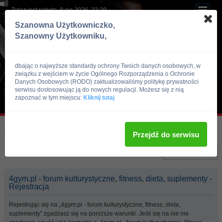
Teraz jest sobota, 8 sie 2026, 22:29
Szanowna Użytkowniczko,
Szanowny Użytkowniku,
dbając o najwyższe standardy ochrony Twoich danych osobowych, w
związku z wejściem w życie Ogólnego Rozporządzenia o Ochronie
Danych Osobowych (RODO) zaktualizowaliśmy politykę prywatności
serwisu dostosowując ją do nowych regulacji. Możesz się z nią
zapoznać w tym miejscu:
Kliknij tutaj
Skocz do:
Strona główna forum
Przejdź do serwisu
Język:
4gym.pl - forum kulturystyczne, fitness, dieta, suplementy -
Rejestracja
Rejestrując się na „4gym.pl - forum kulturystyczne, fitness, dieta,
suplementy” zgadzasz się na poniższe warunki. Jeśli się na nie nie