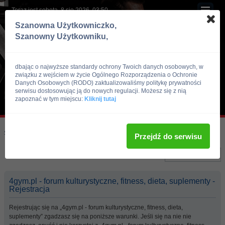
Teraz jest sobota, 8 sie 2026, 03:50
Szanowna Użytkowniczko,
Szanowny Użytkowniku,
dbając o najwyższe standardy ochrony Twoich danych osobowych, w
związku z wejściem w życie Ogólnego Rozporządzenia o Ochronie
Danych Osobowych (RODO) zaktualizowaliśmy politykę prywatności
serwisu dostosowując ją do nowych regulacji. Możesz się z nią
zapoznać w tym miejscu:
Kliknij tutaj
Skocz do:
Strona główna forum
Przejdź do serwisu
Język:
4gym.pl - forum kulturystyczne, fitness, dieta, suplementy -
Rejestracja
Rejestrując się na „4gym.pl - forum kulturystyczne, fitness, dieta,
suplementy” zgadzasz się na poniższe warunki. Jeśli się na nie nie