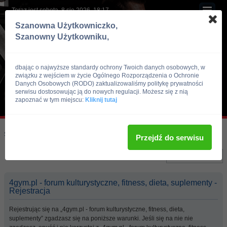
Teraz jest sobota, 8 sie 2026, 18:17
Szanowna Użytkowniczko,
Szanowny Użytkowniku,
dbając o najwyższe standardy ochrony Twoich danych osobowych, w
związku z wejściem w życie Ogólnego Rozporządzenia o Ochronie
Danych Osobowych (RODO) zaktualizowaliśmy politykę prywatności
serwisu dostosowując ją do nowych regulacji. Możesz się z nią
zapoznać w tym miejscu:
Kliknij tutaj
Skocz do:
Strona główna forum
Przejdź do serwisu
Język:
4gym.pl - forum kulturystyczne, fitness, dieta, suplementy -
Rejestracja
Rejestrując się na „4gym.pl - forum kulturystyczne, fitness, dieta,
suplementy” zgadzasz się na poniższe warunki. Jeśli się na nie nie