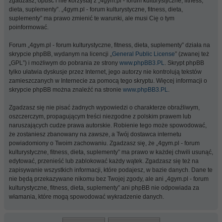
zgadzasz, opuść i nie korzystaj z „4gym.pl - forum kulturystyczne, fitness,
dieta, suplementy”. „4gym.pl - forum kulturystyczne, fitness, dieta,
suplementy” ma prawo zmienić te warunki, ale musi Cię o tym
poinformować.
Forum „4gym.pl - forum kulturystyczne, fitness, dieta, suplementy” działa na
skrypcie phpBB, wydanym na licencji „
General Public License
” (zwanej też
„GPL”) i możliwym do pobrania ze strony
www.phpBB3.PL
. Skrypt phpBB
tylko ułatwia dyskusje przez Internet, jego autorzy nie kontrolują tekstów
zamieszczanych w Internecie za pomocą tego skryptu. Więcej informacji o
skrypcie phpBB można znaleźć na stronie
www.phpBB3.PL
.
Zgadzasz się nie pisać żadnych wypowiedzi o charakterze obraźliwym,
oszczerczym, propagującym treści niezgodne z polskim prawem lub
naruszających cudze prawa autorskie. Robienie tego może spowodować,
że zostaniesz zbanowany na zawsze, a Twój dostawca internetu
powiadomiony o Twoim zachowaniu. Zgadzasz się, że „4gym.pl - forum
kulturystyczne, fitness, dieta, suplementy” ma prawo w każdej chwili usunąć,
edytować, przenieść lub zablokować każdy wątek. Zgadzasz się też na
zapisywanie wszystkich informacji, które podajesz, w bazie danych. Dane te
nie będą przekazywane nikomu bez Twojej zgody, ale ani „4gym.pl - forum
kulturystyczne, fitness, dieta, suplementy” ani phpBB nie odpowiada za
włamania, które mogą spowodować wykradzenie danych.