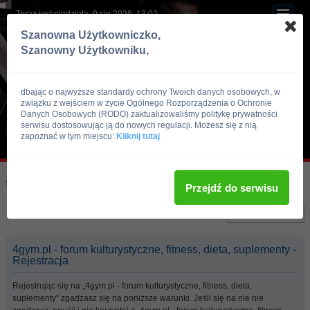
Teraz jest niedziela, 9 sie 2026, 13:02
Szanowna Użytkowniczko,
Szanowny Użytkowniku,
dbając o najwyższe standardy ochrony Twoich danych osobowych, w
związku z wejściem w życie Ogólnego Rozporządzenia o Ochronie
Danych Osobowych (RODO) zaktualizowaliśmy politykę prywatności
serwisu dostosowując ją do nowych regulacji. Możesz się z nią
zapoznać w tym miejscu:
Kliknij tutaj
Skocz do:
Strona główna forum
Przejdź do serwisu
Język:
4gym.pl - forum kulturystyczne, fitness, dieta, suplementy -
Rejestracja
Rejestrując się na „4gym.pl - forum kulturystyczne, fitness, dieta,
suplementy” zgadzasz się na poniższe warunki. Jeśli się na nie nie