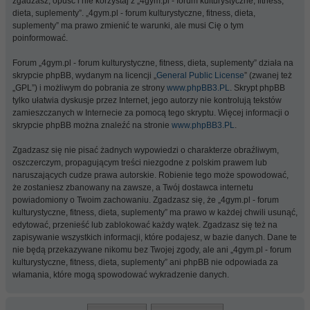
zgadzasz, opuść i nie korzystaj z „4gym.pl - forum kulturystyczne, fitness,
dieta, suplementy”. „4gym.pl - forum kulturystyczne, fitness, dieta,
suplementy” ma prawo zmienić te warunki, ale musi Cię o tym
poinformować.
Forum „4gym.pl - forum kulturystyczne, fitness, dieta, suplementy” działa na
skrypcie phpBB, wydanym na licencji „
General Public License
” (zwanej też
„GPL”) i możliwym do pobrania ze strony
www.phpBB3.PL
. Skrypt phpBB
tylko ułatwia dyskusje przez Internet, jego autorzy nie kontrolują tekstów
zamieszczanych w Internecie za pomocą tego skryptu. Więcej informacji o
skrypcie phpBB można znaleźć na stronie
www.phpBB3.PL
.
Zgadzasz się nie pisać żadnych wypowiedzi o charakterze obraźliwym,
oszczerczym, propagującym treści niezgodne z polskim prawem lub
naruszających cudze prawa autorskie. Robienie tego może spowodować,
że zostaniesz zbanowany na zawsze, a Twój dostawca internetu
powiadomiony o Twoim zachowaniu. Zgadzasz się, że „4gym.pl - forum
kulturystyczne, fitness, dieta, suplementy” ma prawo w każdej chwili usunąć,
edytować, przenieść lub zablokować każdy wątek. Zgadzasz się też na
zapisywanie wszystkich informacji, które podajesz, w bazie danych. Dane te
nie będą przekazywane nikomu bez Twojej zgody, ale ani „4gym.pl - forum
kulturystyczne, fitness, dieta, suplementy” ani phpBB nie odpowiada za
włamania, które mogą spowodować wykradzenie danych.