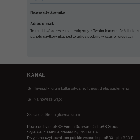
Nazwa użytkownika:
Adres e-mail:
To musi być adres e-mail związany z Twoim kontem. Jeżeli nie z
panelu użytkownika, jest to adres podany w czasie rejestracji.
KANAŁ
4gym.pl - forum kulturystyczne, fitness, dieta, suplementy
Najnowsze wątki
Skocz do:
Strona główna forum
Powered by
phpBB
® Forum Software © phpBB Group
Style we_clearblue created by
INVENTEA
Przyjazne użytkownikom polskie wsparcie phpBB3 -
phpBB3.PL