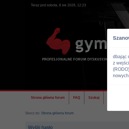
Teraz jest sobota, 8 sie 2026, 12:23
Szano
dbając 
z wejśc
(RODO) 
nowych 
Strona główna forum
FAQ
Szukaj
Ekipa
Skocz do:
Strona główna forum
Wyślij hasło