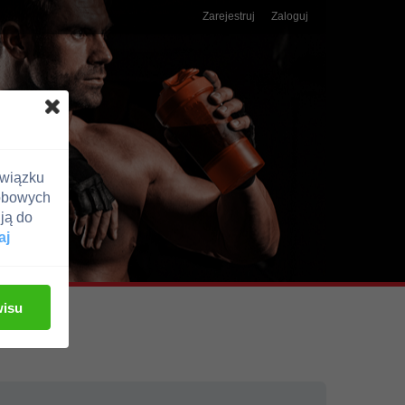
Zarejestruj
Zaloguj
związku
obowych
ją do
aj
wisu