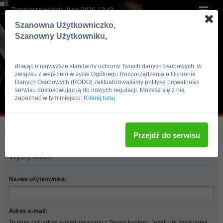
Teraz jest niedziela, 9 sie 2026, 12:43
Szanowna Użytkowniczko,
Szanowny Użytkowniku,
dbając o najwyższe standardy ochrony Twoich danych osobowych, w
związku z wejściem w życie Ogólnego Rozporządzenia o Ochronie
Danych Osobowych (RODO) zaktualizowaliśmy politykę prywatności
serwisu dostosowując ją do nowych regulacji. Możesz się z nią
zapoznać w tym miejscu:
Kliknij tutaj
Skocz do:
Strona główna forum
Przejdź do serwisu
Wyślij hasło
Nazwa użytkownika:
Adres e-mail:
To musi być adres e-mail związany z Twoim kontem. Jeżeli nie zmieniałeś