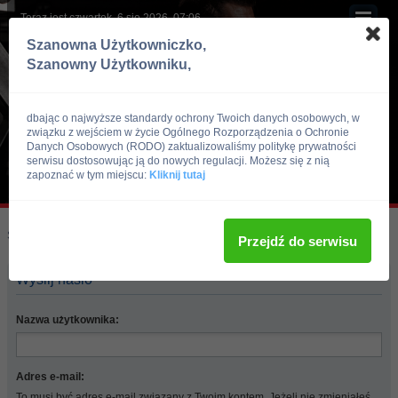
Teraz jest czwartek, 6 sie 2026, 07:06
Szanowna Użytkowniczko,
Szanowny Użytkowniku,
dbając o najwyższe standardy ochrony Twoich danych osobowych, w
związku z wejściem w życie Ogólnego Rozporządzenia o Ochronie
Danych Osobowych (RODO) zaktualizowaliśmy politykę prywatności
serwisu dostosowując ją do nowych regulacji. Możesz się z nią
zapoznać w tym miejscu:
Kliknij tutaj
Skocz do:
Strona główna forum
Przejdź do serwisu
Wyślij hasło
Nazwa użytkownika:
Adres e-mail:
To musi być adres e-mail związany z Twoim kontem. Jeżeli nie zmieniałeś