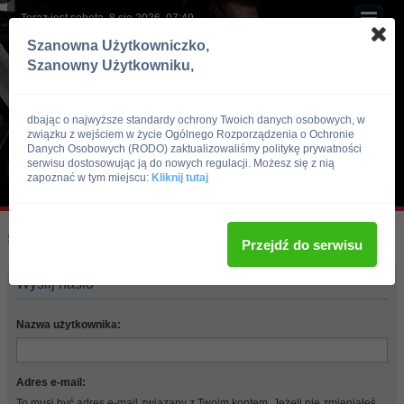
Teraz jest sobota, 8 sie 2026, 07:49
Szanowna Użytkowniczko,
Szanowny Użytkowniku,
dbając o najwyższe standardy ochrony Twoich danych osobowych, w
związku z wejściem w życie Ogólnego Rozporządzenia o Ochronie
Danych Osobowych (RODO) zaktualizowaliśmy politykę prywatności
serwisu dostosowując ją do nowych regulacji. Możesz się z nią
zapoznać w tym miejscu:
Kliknij tutaj
Skocz do:
Strona główna forum
Przejdź do serwisu
Wyślij hasło
Nazwa użytkownika:
Adres e-mail:
To musi być adres e-mail związany z Twoim kontem. Jeżeli nie zmieniałeś