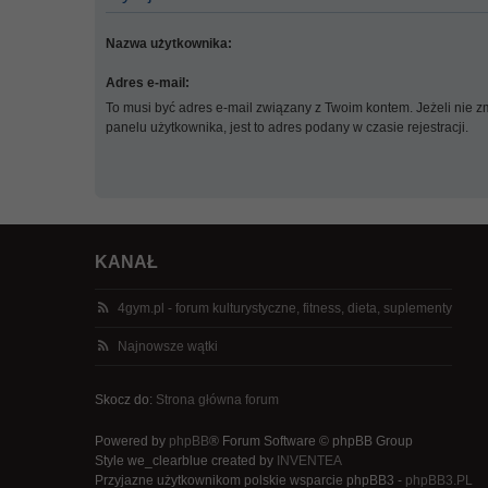
Nazwa użytkownika:
Adres e-mail:
To musi być adres e-mail związany z Twoim kontem. Jeżeli nie z
panelu użytkownika, jest to adres podany w czasie rejestracji.
KANAŁ
4gym.pl - forum kulturystyczne, fitness, dieta, suplementy
Najnowsze wątki
Skocz do:
Strona główna forum
Powered by
phpBB
® Forum Software © phpBB Group
Style we_clearblue created by
INVENTEA
Przyjazne użytkownikom polskie wsparcie phpBB3 -
phpBB3.PL