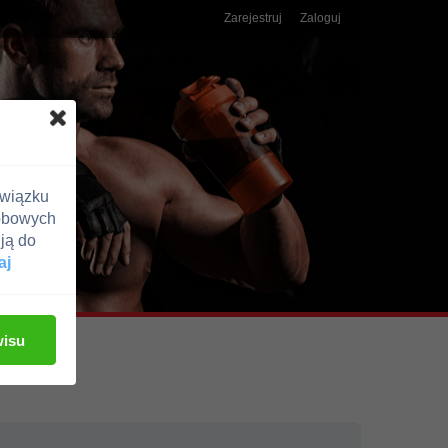
Zarejestruj
Zaloguj
związku
obowych
ją do
aj
wisu