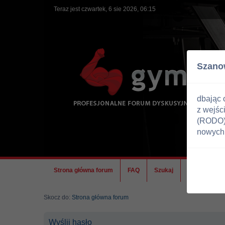
Teraz jest czwartek, 6 sie 2026, 06:15
Szano
dbając 
z wejśc
(RODO) 
nowych 
Strona główna forum
FAQ
Szukaj
Ekipa
Skocz do:
Strona główna forum
Wyślij hasło