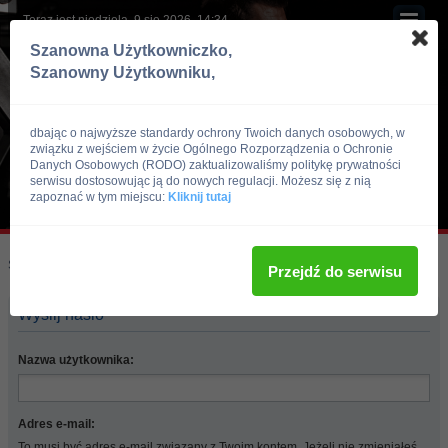
Teraz jest niedziela, 9 sie 2026, 14:34
Szanowna Użytkowniczko,
Szanowny Użytkowniku,
dbając o najwyższe standardy ochrony Twoich danych osobowych, w
związku z wejściem w życie Ogólnego Rozporządzenia o Ochronie
Danych Osobowych (RODO) zaktualizowaliśmy politykę prywatności
serwisu dostosowując ją do nowych regulacji. Możesz się z nią
zapoznać w tym miejscu:
Kliknij tutaj
Skocz do:
Strona główna forum
Przejdź do serwisu
Wyślij hasło
Nazwa użytkownika:
Adres e-mail:
To musi być adres e-mail związany z Twoim kontem. Jeżeli nie zmieniałeś