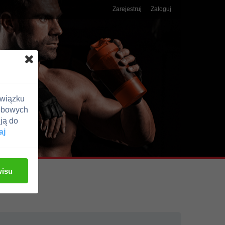
Zarejestruj
Zaloguj
związku
obowych
ją do
aj
wisu