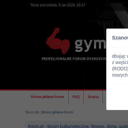
Teraz jest sobota, 8 sie 2026, 18:27
Szano
dbając 
z wejśc
(RODO) 
nowych 
Strona główna forum
FAQ
Szukaj
Ekipa
Skocz do:
Strona główna forum
4gym.pl - forum kulturystyczne, fitness, dieta, s