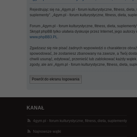
Rejestrując się na „4gym.pl - forum kulturystyczne, fitness, dieta
suplementy”. „4gym.pl - forum kulturystyczne, fitness, dieta, su
Forum „4gym.pl - forum kulturystyczne, fitness, dieta, suplement
Skrypt phpBB tylko ułatwia dyskusje przez Internet, jego autorz
www.phpBB3.PL
.
Zgadzasz się nie pisać żadnych wypowiedzi o charakterze obra
spowodować, że zostaniesz zbanowany na zawsze, a Twój dostawc
chwili usunąć, edytować, przenieść lub zablokować każdy wątek.
zgody, ale ani „4gym.pl - forum kulturystyczne, fitness, dieta
Powrót do ekranu logowania
KANAŁ
4gym.pl - forum kulturystyczne, fitness, dieta, suplementy
Najnowsze wątki