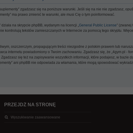
, suplementy” zgadzasz się na poniższe warunki. Jeśli się na nie nie zgadzasz, opuść i
plementy” ma prawo zmienić te warunki, ale musi Cię o tym poinformować.
y” działa na skrypcie phpBB, wydanym na licencji „
General Public License
” (zwanej
y nie kontrolują tekstów zamieszczanych w Internecie za pomocą tego skryptu. Więc
źliwym, oszczerczym, propagującym treści niezgodne z polskim prawem lub narusz
a internetu powiadomiony o Twoim zachowaniu. Zgadzasz się, że „4gym.pl - forum
 Zgadzasz się też na zapisywanie wszystkich informacji, które podajesz, w bazie
, suplementy” ani phpBB nie odpowiada za włamania, które mogą spowodować wykrad
PRZEJDŹ NA STRONĘ
Wyszukiwanie zaawansowane