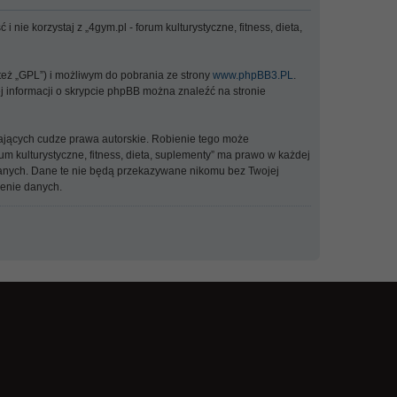
 nie korzystaj z „4gym.pl - forum kulturystyczne, fitness, dieta,
 też „GPL”) i możliwym do pobrania ze strony
www.phpBB3.PL
.
ej informacji o skrypcie phpBB można znaleźć na stronie
ających cudze prawa autorskie. Robienie tego może
 kulturystyczne, fitness, dieta, suplementy” ma prawo w każdej
 danych. Dane te nie będą przekazywane nikomu bez Twojej
zenie danych.