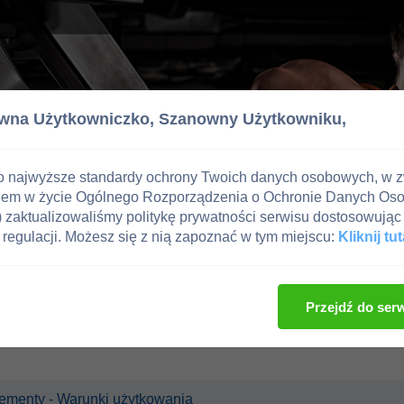
wna Użytkowniczko,
Szanowny Użytkowniku,
o najwyższe standardy ochrony Twoich danych osobowych, w 
iem w życie Ogólnego Rozporządzenia o Ochronie Danych Os
zaktualizowaliśmy politykę prywatności serwisu dostosowując 
regulacji. Możesz się z nią zapoznać w tym miejscu:
Kliknij tut
Przejdź do ser
uplementy - Warunki użytkowania