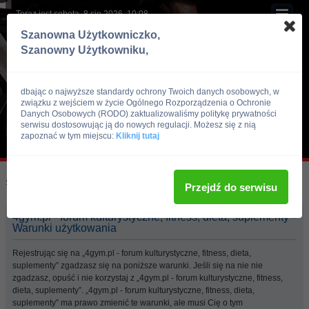
Teraz jest sobota, 8 sie 2026, 10:08
Szanowna Użytkowniczko,
Szanowny Użytkowniku,
dbając o najwyższe standardy ochrony Twoich danych osobowych, w
związku z wejściem w życie Ogólnego Rozporządzenia o Ochronie
Danych Osobowych (RODO) zaktualizowaliśmy politykę prywatności
serwisu dostosowując ją do nowych regulacji. Możesz się z nią
zapoznać w tym miejscu:
Kliknij tutaj
Skocz do:
Strona główna forum
Przejdź do serwisu
4gym.pl - forum kulturystyczne, fitness, dieta, suplementy -
Warunki użytkowania
Rejestrując się na „4gym.pl - forum kulturystyczne, fitness, dieta,
suplementy” zgadzasz się na poniższe warunki. Jeśli się na nie nie
zgadzasz, opuść i nie korzystaj z „4gym.pl - forum kulturystyczne, fitness,
dieta, suplementy”. „4gym.pl - forum kulturystyczne, fitness, dieta,
suplementy” ma prawo zmienić te warunki, ale musi Cię o tym