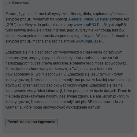
poinformować.
Forum „4gym.pl - forum kulturystyczne, fitness, dieta, suplementy” działa na
skrypcie phpBB, wydanym na licencji „
General Public License
” (zwanej też
„GPL”) i możliwym do pobrania ze strony
www.phpBB3.PL
. Skrypt phpBB
tylko ułatwia dyskusje przez Internet, jego autorzy nie kontrolują tekstów
zamieszczanych w Internecie za pomocą tego skryptu. Więcej informacji o
skrypcie phpBB można znaleźć na stronie
www.phpBB3.PL
.
Zgadzasz się nie pisać żadnych wypowiedzi o charakterze obraźliwym,
oszczerczym, propagującym treści niezgodne z polskim prawem lub
naruszających cudze prawa autorskie. Robienie tego może spowodować,
że zostaniesz zbanowany na zawsze, a Twój dostawca internetu
powiadomiony o Twoim zachowaniu. Zgadzasz się, że „4gym.pl - forum
kulturystyczne, fitness, dieta, suplementy” ma prawo w każdej chwili usunąć,
edytować, przenieść lub zablokować każdy wątek. Zgadzasz się też na
zapisywanie wszystkich informacji, które podajesz, w bazie danych. Dane te
nie będą przekazywane nikomu bez Twojej zgody, ale ani „4gym.pl - forum
kulturystyczne, fitness, dieta, suplementy” ani phpBB nie odpowiada za
włamania, które mogą spowodować wykradzenie danych.
Powrót do ekranu logowania