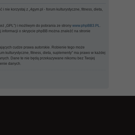
 nie korzystaj z „4gym.pl - forum kulturystyczne, fitness, dieta,
 też „GPL”) i możliwym do pobrania ze strony
www.phpBB3.PL
.
ej informacji o skrypcie phpBB można znaleźć na stronie
ających cudze prawa autorskie. Robienie tego może
 kulturystyczne, fitness, dieta, suplementy” ma prawo w każdej
 danych. Dane te nie będą przekazywane nikomu bez Twojej
zenie danych.