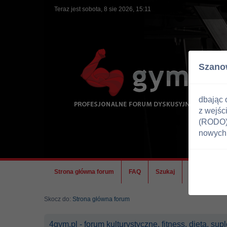
Teraz jest sobota, 8 sie 2026, 15:11
Szano
dbając 
z wejśc
(RODO) 
nowych 
Strona główna forum
FAQ
Szukaj
Ekipa
Skocz do:
Strona główna forum
4gym.pl - forum kulturystyczne, fitness, dieta, s