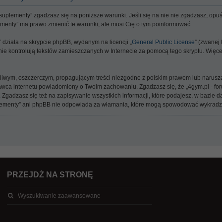
, suplementy” zgadzasz się na poniższe warunki. Jeśli się na nie nie zgadzasz, opuść i
plementy” ma prawo zmienić te warunki, ale musi Cię o tym poinformować.
y” działa na skrypcie phpBB, wydanym na licencji „
General Public License
” (zwanej
y nie kontrolują tekstów zamieszczanych w Internecie za pomocą tego skryptu. Więc
źliwym, oszczerczym, propagującym treści niezgodne z polskim prawem lub narusz
a internetu powiadomiony o Twoim zachowaniu. Zgadzasz się, że „4gym.pl - forum
 Zgadzasz się też na zapisywanie wszystkich informacji, które podajesz, w bazie
, suplementy” ani phpBB nie odpowiada za włamania, które mogą spowodować wykrad
PRZEJDŹ NA STRONĘ
Wyszukiwanie zaawansowane