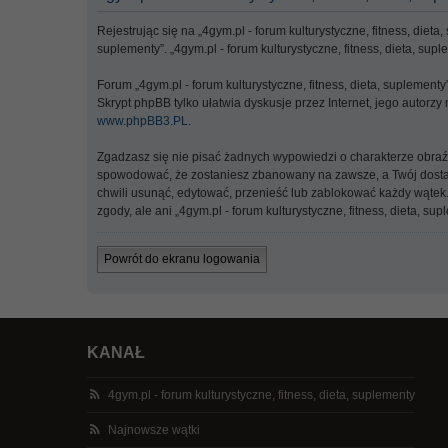
Rejestrując się na „4gym.pl - forum kulturystyczne, fitness, dieta
suplementy”. „4gym.pl - forum kulturystyczne, fitness, dieta, su
Forum „4gym.pl - forum kulturystyczne, fitness, dieta, suplement
Skrypt phpBB tylko ułatwia dyskusje przez Internet, jego autorz
www.phpBB3.PL
.
Zgadzasz się nie pisać żadnych wypowiedzi o charakterze obra
spowodować, że zostaniesz zbanowany na zawsze, a Twój dostawc
chwili usunąć, edytować, przenieść lub zablokować każdy wątek.
zgody, ale ani „4gym.pl - forum kulturystyczne, fitness, dieta
Powrót do ekranu logowania
KANAŁ
4gym.pl - forum kulturystyczne, fitness, dieta, suplementy
Najnowsze wątki