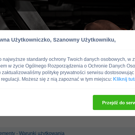
wna Użytkowniczko,
Szanowny Użytkowniku,
o najwyższe standardy ochrony Twoich danych osobowych, w 
iem w życie Ogólnego Rozporządzenia o Ochronie Danych Os
zaktualizowaliśmy politykę prywatności serwisu dostosowując 
regulacji. Możesz się z nią zapoznać w tym miejscu:
Kliknij tut
Przejdź do ser
uplementy - Warunki użytkowania