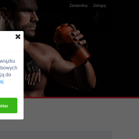
Zarejestruj
Zaloguj
związku
obowych
ją do
aj
wisu