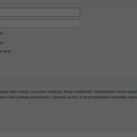
ła
ie
j sesji
ajmuje tylko chwilę i znacznie zwiększa Twoje możliwości. Administrator może n
wania oraz politykę prywatności. Upewnij się też, że przeczytałeś/aś wszystkie reg