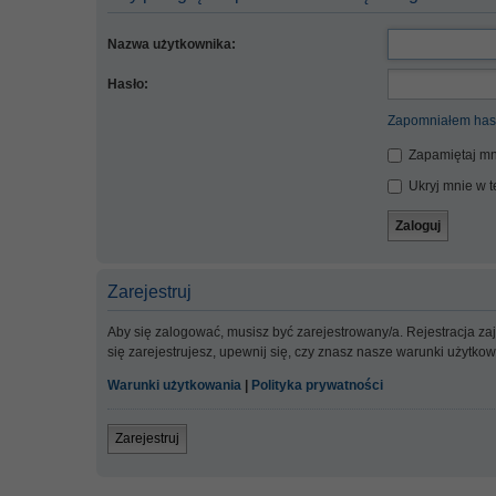
Nazwa użytkownika:
Hasło:
Zapomniałem has
Zapamiętaj mn
Ukryj mnie w te
Zarejestruj
Aby się zalogować, musisz być zarejestrowany/a. Rejestracja z
się zarejestrujesz, upewnij się, czy znasz nasze warunki użytko
Warunki użytkowania
|
Polityka prywatności
Zarejestruj