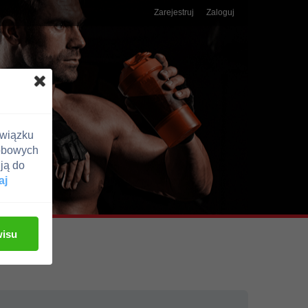
Zarejestruj
Zaloguj
związku
obowych
ją do
aj
wisu