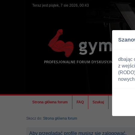
Teraz jest piątek, 7 sie 2026, 00:43
Szano
dbając 
z wejśc
(RODO) 
nowych 
Strona główna forum
FAQ
Szukaj
Ekipa
Skocz do:
Strona główna forum
Aby przeglądać profile musisz się zalogować.