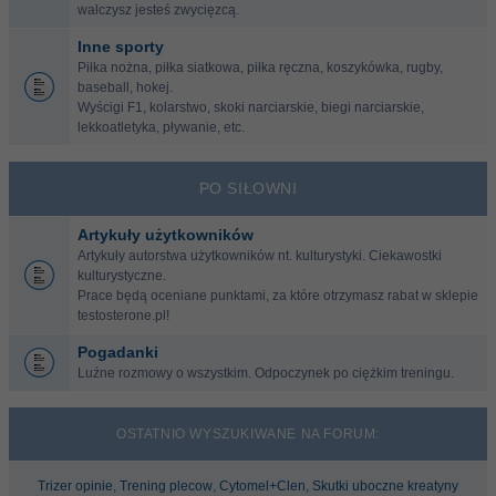
walczysz jesteś zwycięzcą.
Inne sporty
Piłka nożna, piłka siatkowa, piłka ręczna, koszykówka, rugby,
baseball, hokej.
Wyścigi F1, kolarstwo, skoki narciarskie, biegi narciarskie,
lekkoatletyka, pływanie, etc.
PO SIŁOWNI
Artykuły użytkowników
Artykuły autorstwa użytkowników nt. kulturystyki. Ciekawostki
kulturystyczne.
Prace będą oceniane punktami, za które otrzymasz rabat w sklepie
testosterone.pl!
Pogadanki
Luźne rozmowy o wszystkim. Odpoczynek po ciężkim treningu.
OSTATNIO WYSZUKIWANE NA FORUM:
Trizer opinie
,
Trening plecow
,
Cytomel+Clen
,
Skutki uboczne kreatyny