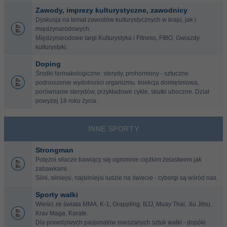
Zawody, imprezy kulturystyczne, zawodnicy
Dyskusja na temat zawodów kulturystycznych w kraju, jak i
międzynarodowych.
Międzynarodowe targi Kulturystyka i Fitness, FIBO, Gwiazdy
kulturystyki.
Doping
Środki farmakologiczne: sterydy, prohormony - sztuczne
podnoszenie wydolności organizmu. Iniekcja domięśniowa,
porównanie sterydów, przykładowe cykle, skutki uboczne. Dział
powyżej 18 roku życia.
INNE SPORTY
Strongman
Potężni siłacze bawiący się ogromnie ciężkim żelastwem jak
zabawkami.
Silni, silniejsi, najsilniejsi ludzie na świecie - cyborgi są wśród nas.
Sporty walki
Wieści ze świata MMA, K-1, Grappling, BJJ, Muay Thai, Jiu Jitsu,
Krav Maga, Karate.
Dla prawdziwych pasjonatów mieszanych sztuk walki - dopóki