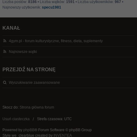
Liczba postów:
8186
• Liczba wątków:
1591
• Liczba użytkowników:
967
•
Najnowszy użytkownik:
specu1981
KANAŁ
4gym.pl - forum kulturystyczne, fitness, dieta, suplementy
Najnowsze wątki
PRZEJDŹ NA STRONĘ
Wyszukiwanie zaawansowane
Skocz do:
Strona główna forum
Usuń ciasteczka
Strefa czasowa: UTC
Powered by
phpBB
® Forum Software © phpBB Group
Style we_clearblue created by
INVENTEA