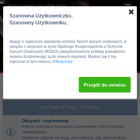
Teraz jest piątek, 7 sie 2026, 17:54
Szanowna Użytkowniczko,
Szanowny Użytkowniku,
dbając o najwyższe standardy ochrony Twoich danych osobowych, w
związku z wejściem w życie Ogólnego Rozporządzenia o Ochronie
Danych Osobowych (RODO) zaktualizowaliśmy politykę prywatności
serwisu dostosowując ją do nowych regulacji. Możesz się z nią
zapoznać w tym miejscu:
Kliknij tutaj
Skocz do:
Strona główna forum
Przejdź do serwisu
Wątki bez odpowiedzi
•
Aktywne wątki
KULTURYSTYKA I FITNESS
Odżywki i suplementy
Pytania dotyczące stosowania suplementów, dobór odżywek,
suplementacja.
Najlepsze odżywki na masę, odchudzanie, siłę, wytrzymałość