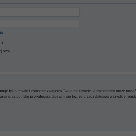
ła
ie
j sesji
ajmuje tylko chwilę i znacznie zwiększa Twoje możliwości. Administrator może n
wania oraz politykę prywatności. Upewnij się też, że przeczytałeś/aś wszystkie reg