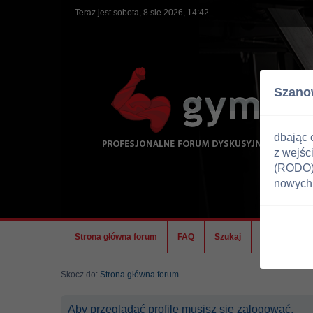
Teraz jest sobota, 8 sie 2026, 14:42
Szano
dbając 
z wejśc
(RODO) 
nowych 
Strona główna forum
FAQ
Szukaj
Ekipa
Skocz do:
Strona główna forum
Aby przeglądać profile musisz się zalogować.