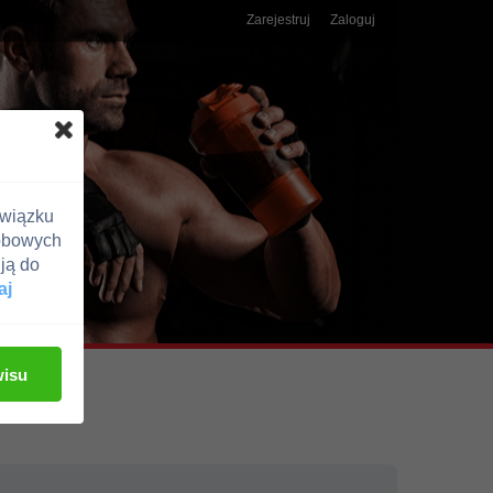
Zarejestruj
Zaloguj
związku
obowych
ją do
aj
wisu