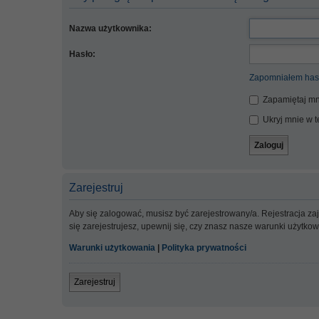
Nazwa użytkownika:
Hasło:
Zapomniałem has
Zapamiętaj mn
Ukryj mnie w te
Zarejestruj
Aby się zalogować, musisz być zarejestrowany/a. Rejestracja z
się zarejestrujesz, upewnij się, czy znasz nasze warunki użytko
Warunki użytkowania
|
Polityka prywatności
Zarejestruj