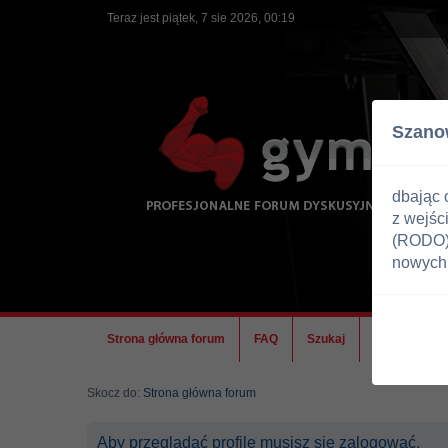
Teraz jest piątek, 7 sie 2026, 00:19
Szano
dbając 
z wejśc
(RODO) 
nowych 
Strona główna forum
FAQ
Szukaj
Ekipa
Skocz do:
Strona główna forum
Aby przeglądać profile musisz się zalogować.