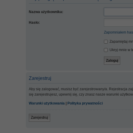
Nazwa użytkownika:
Hasło:
Zapomniałem has
Zapamiętaj mn
Ukryj mnie w te
Zarejestruj
Aby się zalogować, musisz być zarejestrowany/a. Rejestracja z
się zarejestrujesz, upewnij się, czy znasz nasze warunki użytko
Warunki użytkowania
|
Polityka prywatności
Zarejestruj