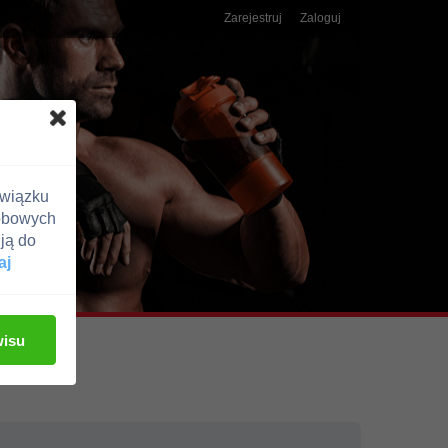
Zarejestruj
Zaloguj
związku
obowych
ją do
aj
wisu