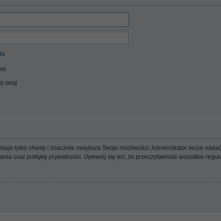
ła
ie
j sesji
ajmuje tylko chwilę i znacznie zwiększa Twoje możliwości. Administrator może n
wania oraz politykę prywatności. Upewnij się też, że przeczytałeś/aś wszystkie reg