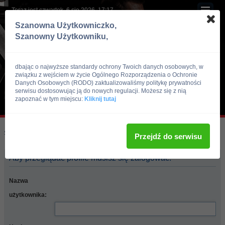
Teraz jest czwartek, 6 sie 2026, 17:17
Szanowna Użytkowniczko,
Szanowny Użytkowniku,
dbając o najwyższe standardy ochrony Twoich danych osobowych, w
związku z wejściem w życie Ogólnego Rozporządzenia o Ochronie
Danych Osobowych (RODO) zaktualizowaliśmy politykę prywatności
serwisu dostosowując ją do nowych regulacji. Możesz się z nią
zapoznać w tym miejscu:
Kliknij tutaj
Skocz do:
Strona główna forum
Przejdź do serwisu
Aby przeglądać profile musisz się zalogować.
Nazwa
użytkownika: