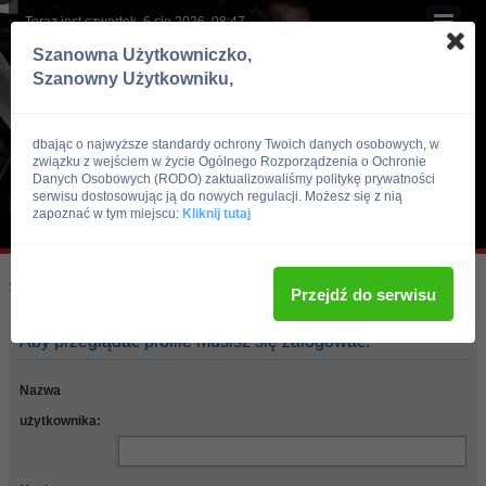
Teraz jest czwartek, 6 sie 2026, 08:47
Szanowna Użytkowniczko,
Szanowny Użytkowniku,
dbając o najwyższe standardy ochrony Twoich danych osobowych, w
związku z wejściem w życie Ogólnego Rozporządzenia o Ochronie
Danych Osobowych (RODO) zaktualizowaliśmy politykę prywatności
serwisu dostosowując ją do nowych regulacji. Możesz się z nią
zapoznać w tym miejscu:
Kliknij tutaj
Skocz do:
Strona główna forum
Przejdź do serwisu
Aby przeglądać profile musisz się zalogować.
Nazwa
użytkownika: