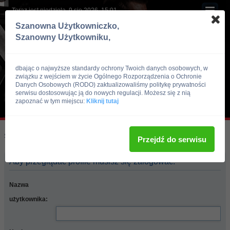
Teraz jest niedziela, 9 sie 2026, 15:01
Szanowna Użytkowniczko,
Szanowny Użytkowniku,
dbając o najwyższe standardy ochrony Twoich danych osobowych, w
związku z wejściem w życie Ogólnego Rozporządzenia o Ochronie
Danych Osobowych (RODO) zaktualizowaliśmy politykę prywatności
serwisu dostosowując ją do nowych regulacji. Możesz się z nią
zapoznać w tym miejscu:
Kliknij tutaj
Skocz do:
Strona główna forum
Przejdź do serwisu
Aby przeglądać profile musisz się zalogować.
Nazwa
użytkownika: