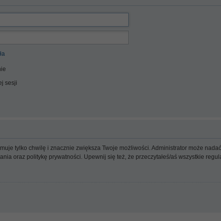
ła
ie
j sesji
ajmuje tylko chwilę i znacznie zwiększa Twoje możliwości. Administrator może n
wania oraz politykę prywatności. Upewnij się też, że przeczytałeś/aś wszystkie reg