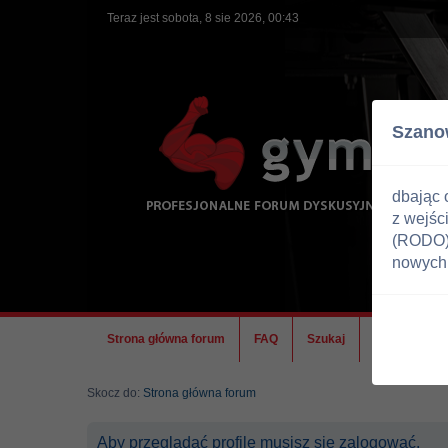
Teraz jest sobota, 8 sie 2026, 00:43
Szano
dbając 
z wejśc
(RODO) 
nowych 
Strona główna forum
FAQ
Szukaj
Ekipa
Skocz do:
Strona główna forum
Aby przeglądać profile musisz się zalogować.