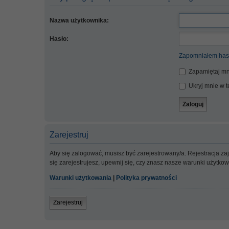
Nazwa użytkownika:
Hasło:
Zapomniałem has
Zapamiętaj mn
Ukryj mnie w te
Zarejestruj
Aby się zalogować, musisz być zarejestrowany/a. Rejestracja z
się zarejestrujesz, upewnij się, czy znasz nasze warunki użytko
Warunki użytkowania
|
Polityka prywatności
Zarejestruj