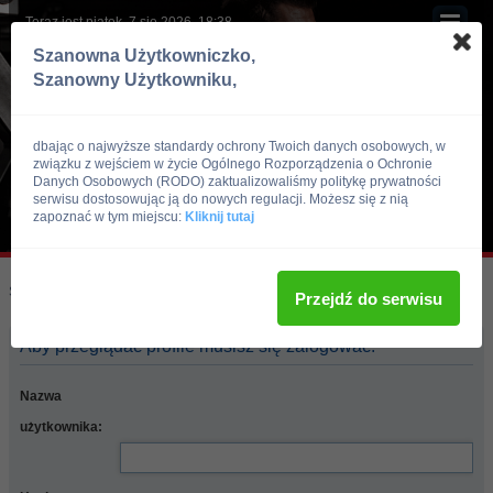
Teraz jest piątek, 7 sie 2026, 18:38
Szanowna Użytkowniczko,
Szanowny Użytkowniku,
dbając o najwyższe standardy ochrony Twoich danych osobowych, w
związku z wejściem w życie Ogólnego Rozporządzenia o Ochronie
Danych Osobowych (RODO) zaktualizowaliśmy politykę prywatności
serwisu dostosowując ją do nowych regulacji. Możesz się z nią
zapoznać w tym miejscu:
Kliknij tutaj
Skocz do:
Strona główna forum
Przejdź do serwisu
Aby przeglądać profile musisz się zalogować.
Nazwa
użytkownika: