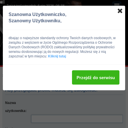
Teraz jest czwartek, 6 sie 2026, 06:38
Szanowna Użytkowniczko,
Szanowny Użytkowniku,
dbając o najwyższe standardy ochrony Twoich danych osobowych, w
związku z wejściem w życie Ogólnego Rozporządzenia o Ochronie
Danych Osobowych (RODO) zaktualizowaliśmy politykę prywatności
serwisu dostosowując ją do nowych regulacji. Możesz się z nią
zapoznać w tym miejscu:
Kliknij tutaj
Skocz do:
Strona główna forum
Przejdź do serwisu
Aby przeglądać profile musisz się zalogować.
Nazwa
użytkownika: