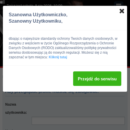
Teraz jest sobota, 8 sie 2026, 10:09
Szanowna Użytkowniczko,
Szanowny Użytkowniku,
dbając o najwyższe standardy ochrony Twoich danych osobowych, w
związku z wejściem w życie Ogólnego Rozporządzenia o Ochronie
Danych Osobowych (RODO) zaktualizowaliśmy politykę prywatności
serwisu dostosowując ją do nowych regulacji. Możesz się z nią
zapoznać w tym miejscu:
Kliknij tutaj
Skocz do:
Strona główna forum
Przejdź do serwisu
Aby przeglądać profile musisz się zalogować.
Nazwa
użytkownika: