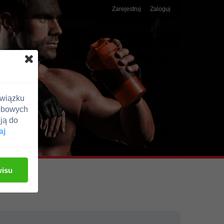
Zarejestruj
Zaloguj
związku
obowych
ją do
aj
wisu