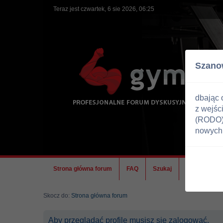
Teraz jest czwartek, 6 sie 2026, 06:25
Szano
dbając 
z wejśc
(RODO) 
nowych 
Strona główna forum
FAQ
Szukaj
Ekipa
Skocz do:
Strona główna forum
Aby przeglądać profile musisz się zalogować.