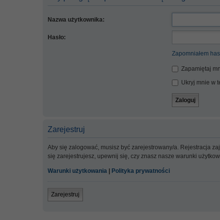
Nazwa użytkownika:
Hasło:
Zapomniałem has
Zapamiętaj mn
Ukryj mnie w te
Zarejestruj
Aby się zalogować, musisz być zarejestrowany/a. Rejestracja z
się zarejestrujesz, upewnij się, czy znasz nasze warunki użytko
Warunki użytkowania
|
Polityka prywatności
Zarejestruj