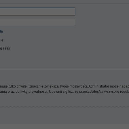
ła
ie
j sesji
ajmuje tylko chwilę i znacznie zwiększa Twoje możliwości. Administrator może n
wania oraz politykę prywatności. Upewnij się też, że przeczytałeś/aś wszystkie reg