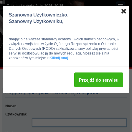
Teraz jest sobota, 8 sie 2026, 20:35
Szanowna Użytkowniczko,
Szanowny Użytkowniku,
dbając o najwyższe standardy ochrony Twoich danych osobowych, w
związku z wejściem w życie Ogólnego Rozporządzenia o Ochronie
Danych Osobowych (RODO) zaktualizowaliśmy politykę prywatności
serwisu dostosowując ją do nowych regulacji. Możesz się z nią
zapoznać w tym miejscu:
Kliknij tutaj
Skocz do:
Strona główna forum
Przejdź do serwisu
Aby przeglądać profile musisz się zalogować.
Nazwa
użytkownika: