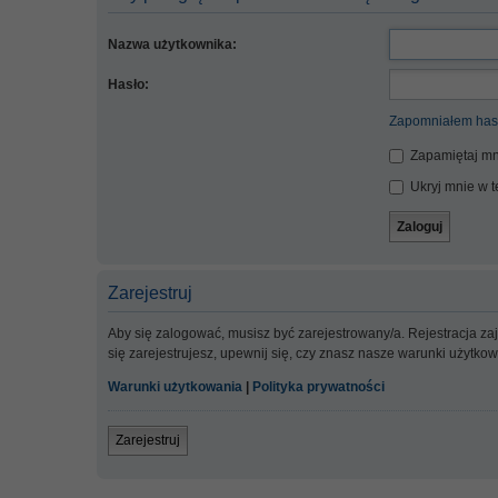
Nazwa użytkownika:
Hasło:
Zapomniałem has
Zapamiętaj mn
Ukryj mnie w te
Zarejestruj
Aby się zalogować, musisz być zarejestrowany/a. Rejestracja z
się zarejestrujesz, upewnij się, czy znasz nasze warunki użytko
Warunki użytkowania
|
Polityka prywatności
Zarejestruj