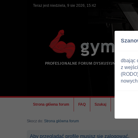
Teraz jest niedziela, 9 sie 2026, 15:42
Szano
dbając 
z wejśc
(RODO) 
nowych 
Strona główna forum
FAQ
Szukaj
Ekipa
Skocz do:
Strona główna forum
Aby przeglądać profile musisz się zalogować.