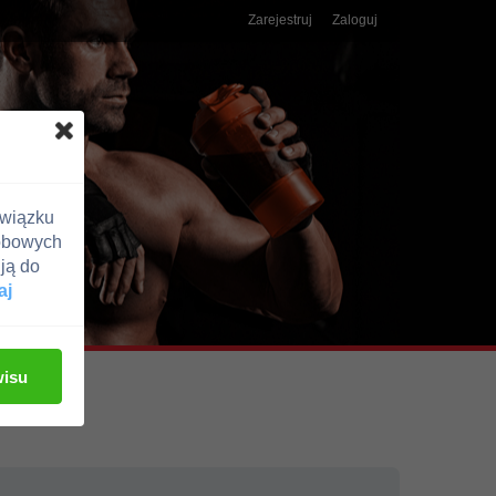
Zarejestruj
Zaloguj
związku
obowych
ją do
aj
wisu