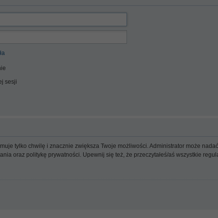
ła
ie
j sesji
ajmuje tylko chwilę i znacznie zwiększa Twoje możliwości. Administrator może n
wania oraz politykę prywatności. Upewnij się też, że przeczytałeś/aś wszystkie reg