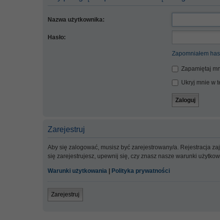
Nazwa użytkownika:
Hasło:
Zapomniałem has
Zapamiętaj mn
Ukryj mnie w te
Zarejestruj
Aby się zalogować, musisz być zarejestrowany/a. Rejestracja z
się zarejestrujesz, upewnij się, czy znasz nasze warunki użytko
Warunki użytkowania
|
Polityka prywatności
Zarejestruj