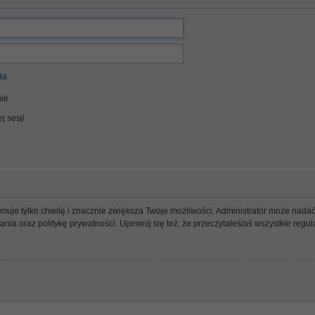
ła
ie
j sesji
ajmuje tylko chwilę i znacznie zwiększa Twoje możliwości. Administrator może n
wania oraz politykę prywatności. Upewnij się też, że przeczytałeś/aś wszystkie reg