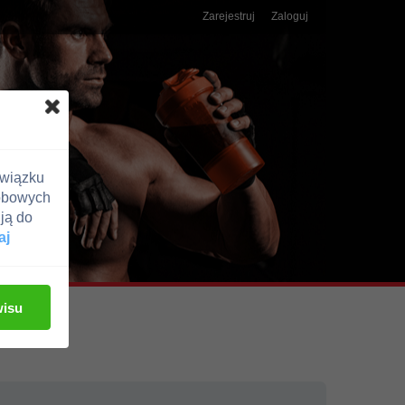
Zarejestruj
Zaloguj
związku
obowych
ją do
aj
wisu