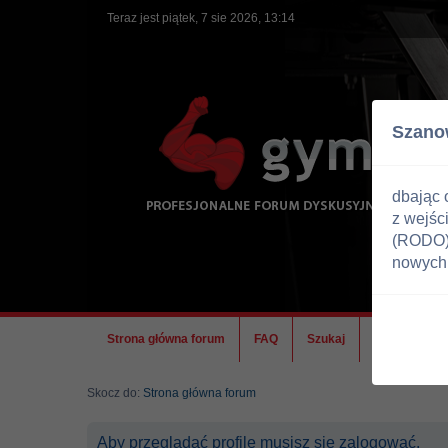
Teraz jest piątek, 7 sie 2026, 13:14
Szano
dbając 
z wejśc
(RODO) 
nowych 
Strona główna forum
FAQ
Szukaj
Ekipa
Skocz do:
Strona główna forum
Aby przeglądać profile musisz się zalogować.