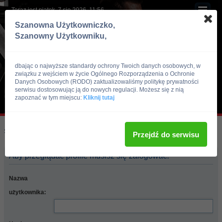
Teraz jest piątek, 7 sie 2026, 11:56
Szanowna Użytkowniczko,
Szanowny Użytkowniku,
dbając o najwyższe standardy ochrony Twoich danych osobowych, w
związku z wejściem w życie Ogólnego Rozporządzenia o Ochronie
Danych Osobowych (RODO) zaktualizowaliśmy politykę prywatności
serwisu dostosowując ją do nowych regulacji. Możesz się z nią
zapoznać w tym miejscu:
Kliknij tutaj
Skocz do:
Strona główna forum
Przejdź do serwisu
Aby przeglądać profile musisz się zalogować.
Nazwa
użytkownika: