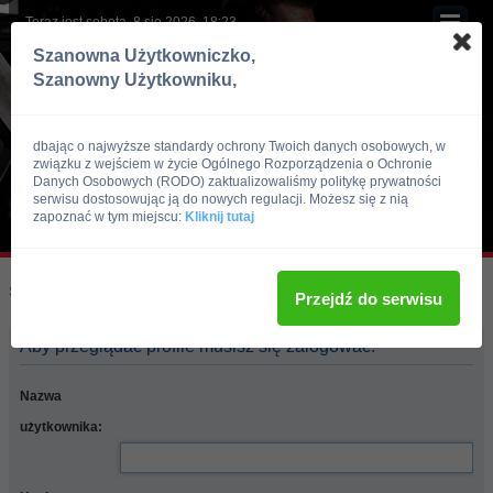
Teraz jest sobota, 8 sie 2026, 18:23
Szanowna Użytkowniczko,
Szanowny Użytkowniku,
dbając o najwyższe standardy ochrony Twoich danych osobowych, w
związku z wejściem w życie Ogólnego Rozporządzenia o Ochronie
Danych Osobowych (RODO) zaktualizowaliśmy politykę prywatności
serwisu dostosowując ją do nowych regulacji. Możesz się z nią
zapoznać w tym miejscu:
Kliknij tutaj
Skocz do:
Strona główna forum
Przejdź do serwisu
Aby przeglądać profile musisz się zalogować.
Nazwa
użytkownika: