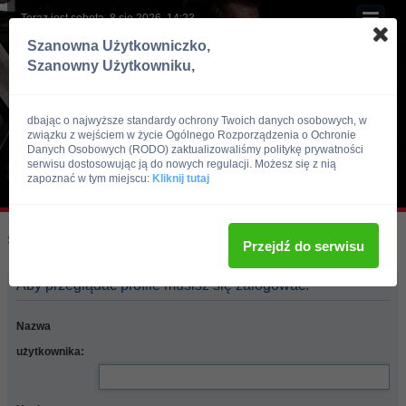
Teraz jest sobota, 8 sie 2026, 14:23
Szanowna Użytkowniczko,
Szanowny Użytkowniku,
dbając o najwyższe standardy ochrony Twoich danych osobowych, w
związku z wejściem w życie Ogólnego Rozporządzenia o Ochronie
Danych Osobowych (RODO) zaktualizowaliśmy politykę prywatności
serwisu dostosowując ją do nowych regulacji. Możesz się z nią
zapoznać w tym miejscu:
Kliknij tutaj
Skocz do:
Strona główna forum
Przejdź do serwisu
Aby przeglądać profile musisz się zalogować.
Nazwa
użytkownika: